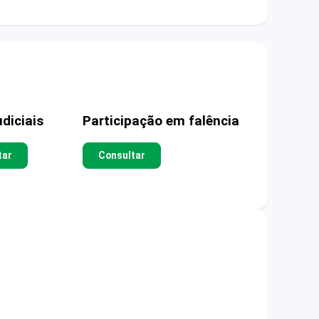
diciais
Participação em falência
tar
Consultar