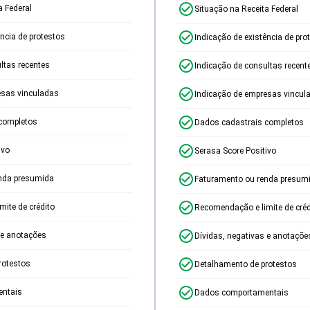
a Federal
Situação na Receita Federal
ência de protestos
Indicação de existência de pro
ltas recentes
Indicação de consultas recent
esas vinculadas
Indicação de empresas vincul
completos
Dados cadastrais completos
ivo
Serasa Score Positivo
nda presumida
Faturamento ou renda presum
ite de crédito
Recomendação e limite de créd
 e anotações
Dívidas, negativas e anotaçõe
rotestos
Detalhamento de protestos
ntais
Dados comportamentais