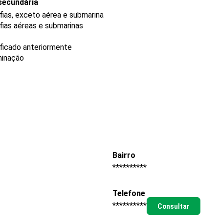
secundária
fias, exceto aérea e submarina
fias aéreas e submarinas
ificado anteriormente
minação
Bairro
**********
Telefone
**********
Consultar