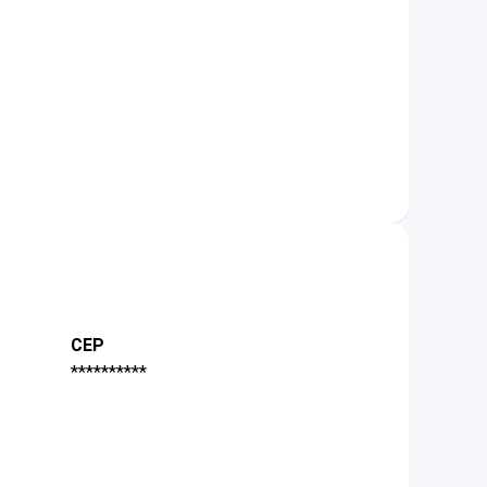
CEP
**********