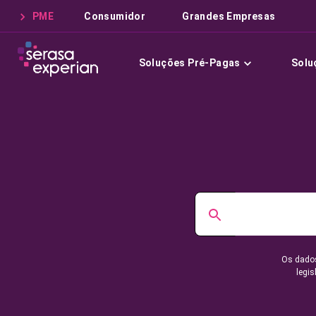
PME
Consumidor
Grandes Empresas
Soluções Pré-Pagas
Solu
Os dados
legis