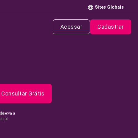
Sites Globais
Acessar
Cadastrar
Consultar Grátis
observa a
 aqui.