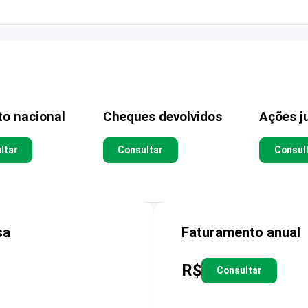
to nacional
Cheques devolvidos
Ações ju
ltar
Consultar
Consul
sa
Faturamento anual
R$
Consultar