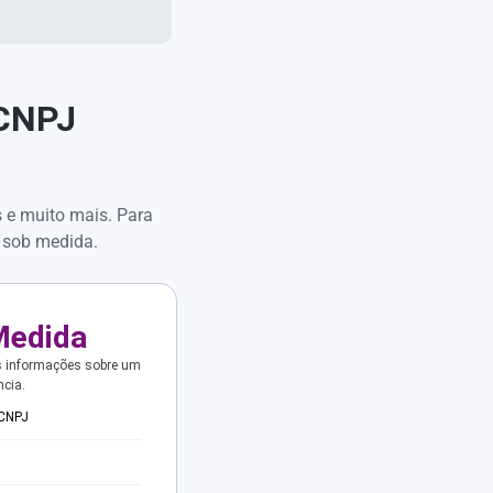
 CNPJ
s e muito mais. Para
 sob medida.
Medida
s informações sobre um
ncia.
 CNPJ