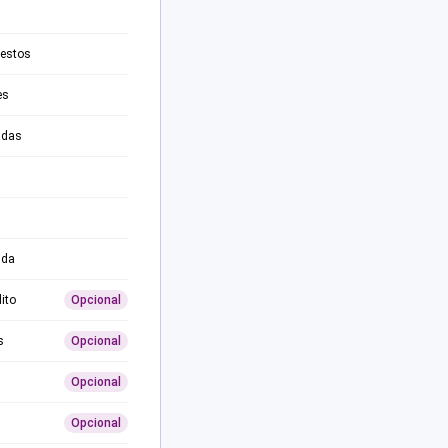
testos
es
adas
ida
ito
Opcional
s
Opcional
Opcional
Opcional