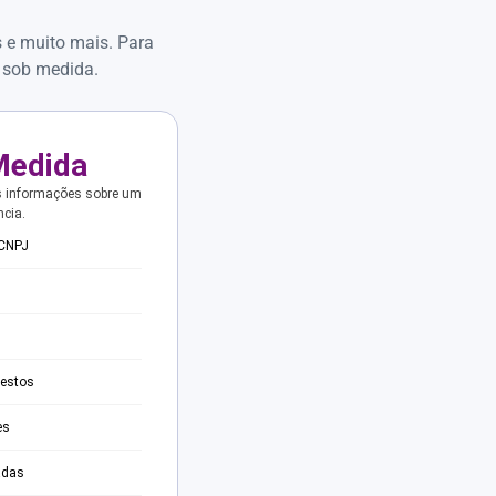
s e muito mais. Para
 sob medida.
Medida
s informações sobre um
ncia.
 CNPJ
testos
es
adas