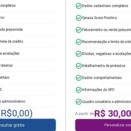
completos
Dados cadastrais completos
ivo
Serasa Score Positivo
nda presumida
Faturamento ou renda presum
ite de crédito
Recomendação e limite de créd
 e anotações
Dívidas, negativas e anotaçõe
rotestos
Detalhamento de protestos
ntais
Dados comportamentais
PC
Informações do SPC
e administrativo
Quadro societário e administr
(R$
0,00
)
R$
30,0
A partir de
sultar grátis
Personalizar con