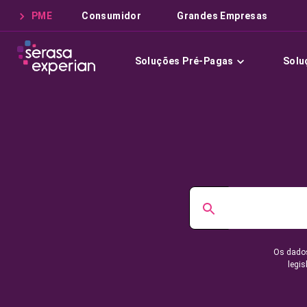
PME
Consumidor
Grandes Empresas
Soluções Pré-Pagas
Solu
Os dados
legis