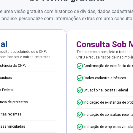
e uma visão gratuita com histórico de dívidas, dados cadastrai
 análise, personalize com informações extras em uma consulta
ial
Consulta Sob 
sulta descobrindo se o CNPJ
Tenha acesso completo a todas a
 com bancos e outras empresas.
CNPJ e reduza riscos de inadimplê
istência do CNPJ
Confirmação de existência do
básicos
Dados cadastrais básicos
a Federal
Situação na Receita Federal
ência de protestos
Indicação de existência de pro
ltas recentes
Indicação de consultas recent
esas vinculadas
Indicação de empresas vincul