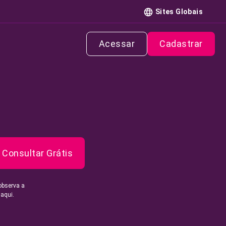
Sites Globais
Acessar
Cadastrar
Consultar Grátis
observa a
 aqui.