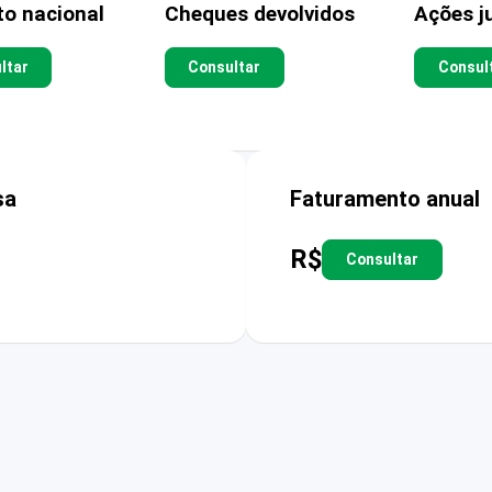
to nacional
Cheques devolvidos
Ações ju
ltar
Consultar
Consul
sa
Faturamento anual
R$
Consultar