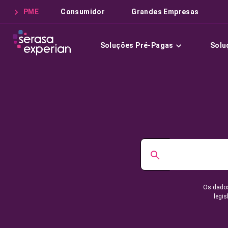
PME
Consumidor
Grandes Empresas
Soluções Pré-Pagas
Solu
Os dados
legis