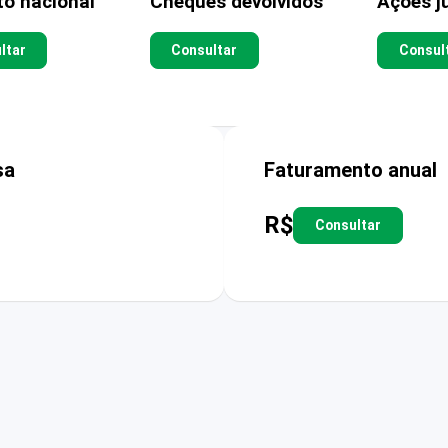
to nacional
Cheques devolvidos
Ações ju
ltar
Consultar
Consul
sa
Faturamento anual
R$
Consultar