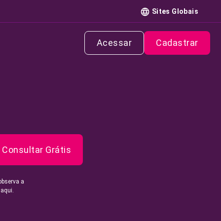
Sites Globais
Acessar
Cadastrar
Consultar Grátis
observa a
 aqui.