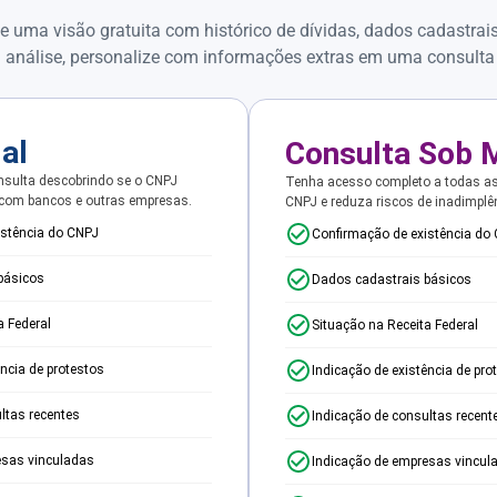
e uma visão gratuita com histórico de dívidas, dados cadastrai
 análise, personalize com informações extras em uma consulta
ial
Consulta Sob 
sulta descobrindo se o CNPJ
Tenha acesso completo a todas a
 com bancos e outras empresas.
CNPJ e reduza riscos de inadimplê
istência do CNPJ
Confirmação de existência do
básicos
Dados cadastrais básicos
a Federal
Situação na Receita Federal
ência de protestos
Indicação de existência de pro
ltas recentes
Indicação de consultas recent
esas vinculadas
Indicação de empresas vincul