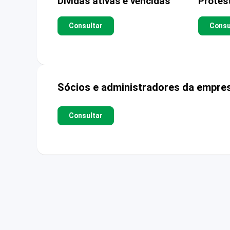
Dívidas ativas e vencidas
Protes
Consultar
Consu
Sócios e administradores da empre
Consultar