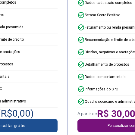
completos
Dados cadastrais completos
ivo
Serasa Score Positivo
nda presumida
Faturamento ou renda presum
ite de crédito
Recomendação e limite de créd
 e anotações
Dívidas, negativas e anotaçõe
rotestos
Detalhamento de protestos
ntais
Dados comportamentais
PC
Informações do SPC
e administrativo
Quadro societário e administr
(R$
0,00
)
R$
30,0
A partir de
sultar grátis
Personalizar con