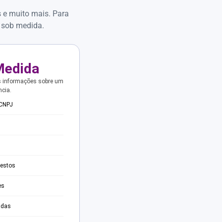
s e muito mais. Para
 sob medida.
Medida
s informações sobre um
ncia.
 CNPJ
testos
es
adas