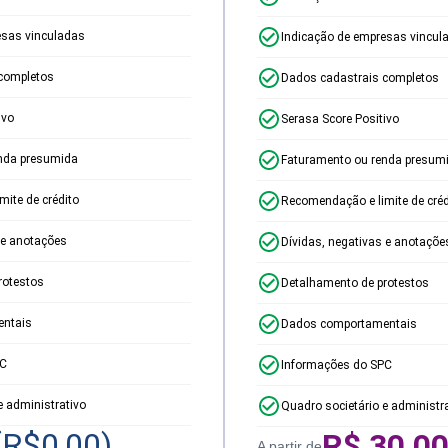
esas vinculadas
Indicação de empresas vincul
completos
Dados cadastrais completos
ivo
Serasa Score Positivo
nda presumida
Faturamento ou renda presum
ite de crédito
Recomendação e limite de créd
 e anotações
Dívidas, negativas e anotaçõe
rotestos
Detalhamento de protestos
ntais
Dados comportamentais
PC
Informações do SPC
e administrativo
Quadro societário e administr
(R$
0,00
)
R$
30,0
A partir de