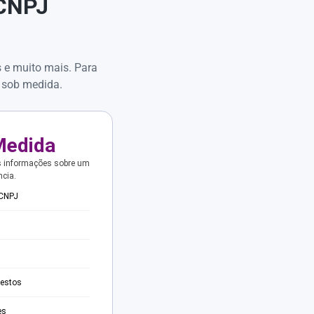
 CNPJ
s e muito mais. Para
 sob medida.
Medida
s informações sobre um
ncia.
 CNPJ
testos
es