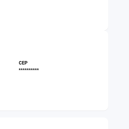
CEP
**********