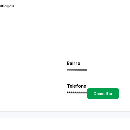
minação
Bairro
**********
Telefone
**********
Consultar