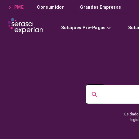
PME
Consumidor
Grandes Empresas
Soluções Pré-Pagas
Solu
Os dados
legis