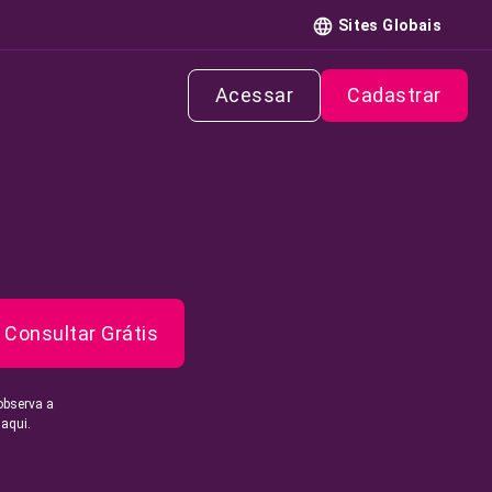
Sites Globais
Acessar
Cadastrar
Consultar Grátis
observa a
 aqui.