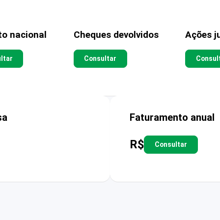
to nacional
Cheques devolvidos
Ações ju
ltar
Consultar
Consul
sa
Faturamento anual
R$
Consultar