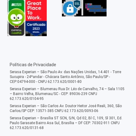
Políticas de Privacidade
Serasa Experian – São Paulo Av. das Nações Unidas, 14.401 - Torre
Sucupira - 24ºandar - Chácara Santo Antônio, São Paulo/SP -
CEP:04794-000 - CNPJ 62.173.620/0001-80
Serasa Experian – Blumenau Rua Dr. Léo de Carvalho, 74 – Sala 1105
– Bairro Velha, Blumenau/SC - CEP: 89036-239 CNPJ
62.173.620/0104-95
Serasa Experian – São Carlos Av. Doutor Heitor José Reali, 360, São
Carlos/SP CEP: 13571-385 CNPJ 62.173.620/0093-06
Serasa Experian – Brasília ST SCN, S/N, Qd 02, Bl C, 109, Sl 301, Ed.
Paulo Sarasate Bairro Asa Sul, Brasília – DF CEP: 70302-911 CNPJ
62.173.620/0131-68