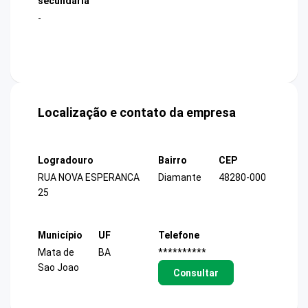
secundária
-
Localização e contato da empresa
Logradouro
Bairro
CEP
RUA NOVA ESPERANCA
Diamante
48280-000
25
Município
UF
Telefone
Mata de
BA
**********
Sao Joao
Consultar