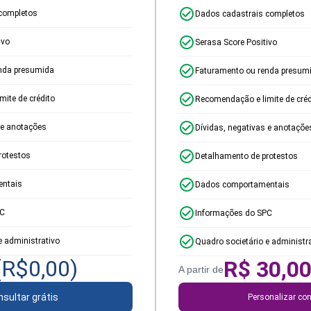
completos
Dados cadastrais completos
ivo
Serasa Score Positivo
nda presumida
Faturamento ou renda presum
ite de crédito
Recomendação e limite de créd
 e anotações
Dívidas, negativas e anotaçõe
rotestos
Detalhamento de protestos
ntais
Dados comportamentais
PC
Informações do SPC
e administrativo
Quadro societário e administr
(R$
0,00
)
R$
30,0
A partir de
sultar grátis
Personalizar con