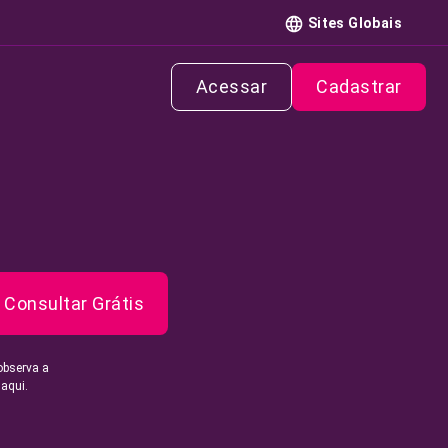
Sites Globais
Acessar
Cadastrar
Consultar Grátis
observa a
 aqui.