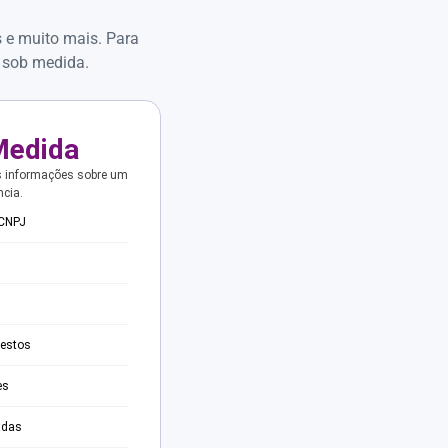
s e muito mais. Para
 sob medida.
Medida
s informações sobre um
ncia.
 CNPJ
testos
es
adas