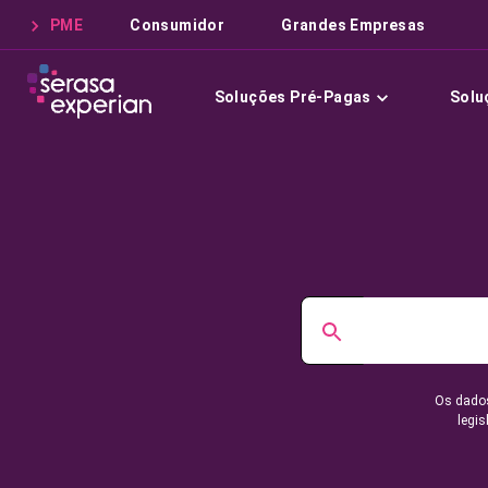
PME
Consumidor
Grandes Empresas
Soluções Pré-Pagas
Solu
Os dados
legis