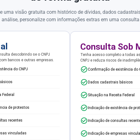
e uma visão gratuita com histórico de dívidas, dados cadastrai
 análise, personalize com informações extras em uma consulta
ial
Consulta Sob 
sulta descobrindo se o CNPJ
Tenha acesso completo a todas a
 com bancos e outras empresas.
CNPJ e reduza riscos de inadimplê
istência do CNPJ
Confirmação de existência do
básicos
Dados cadastrais básicos
a Federal
Situação na Receita Federal
ência de protestos
Indicação de existência de pro
ltas recentes
Indicação de consultas recent
esas vinculadas
Indicação de empresas vincul