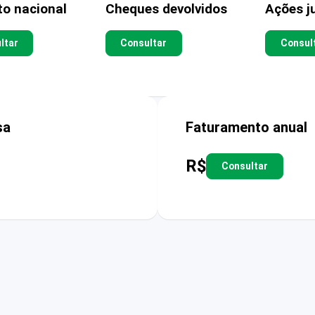
to nacional
Cheques devolvidos
Ações ju
ltar
Consultar
Consul
sa
Faturamento anual
R$
Consultar