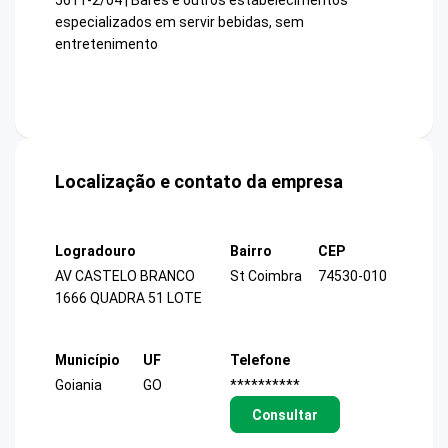
5611-2/04 | Bares e outros estabelecimentos
especializados em servir bebidas, sem
entretenimento
Localização e contato da empresa
Logradouro
Bairro
CEP
AV CASTELO BRANCO
St Coimbra
74530-010
1666 QUADRA 51 LOTE
Município
UF
Telefone
Goiania
GO
**********
Consultar