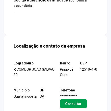
Código e descrição da atividade econômica
secundária
-
Localização e contato da empresa
Logradouro
Bairro
CEP
R COMDOR JOAO GALVAO
Pingo de
12510-470
30
Ouro
Município
UF
Telefone
Guaratingueta
SP
**********
Consultar