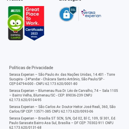
Políticas de Privacidade
Serasa Experian – São Paulo Av. das Nações Unidas, 14.401 - Torre
Sucupira - 24ºandar - Chácara Santo Antônio, São Paulo/SP -
CEP:04794-000 - CNPJ 62.173.620/0001-80
Serasa Experian – Blumenau Rua Dr. Léo de Carvalho, 74 – Sala 1105
– Bairro Velha, Blumenau/SC - CEP: 89036-239 CNPJ
62.173.620/0104-95
Serasa Experian – São Carlos Av. Doutor Heitor José Reali, 360, São
Carlos/SP CEP: 13571-385 CNPJ 62.173.620/0093-06
Serasa Experian – Brasília ST SCN, S/N, Qd 02, Bl C, 109, Sl 301, Ed.
Paulo Sarasate Bairro Asa Sul, Brasília – DF CEP: 70302-911 CNPJ
62.173.620/0131-68