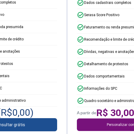
completos
Dados cadastrais completos
ivo
Serasa Score Positivo
nda presumida
Faturamento ou renda presum
ite de crédito
Recomendação e limite de créd
 e anotações
Dívidas, negativas e anotaçõe
rotestos
Detalhamento de protestos
ntais
Dados comportamentais
PC
Informações do SPC
e administrativo
Quadro societário e administr
(R$
0,00
)
R$
30,0
A partir de
sultar grátis
Personalizar con