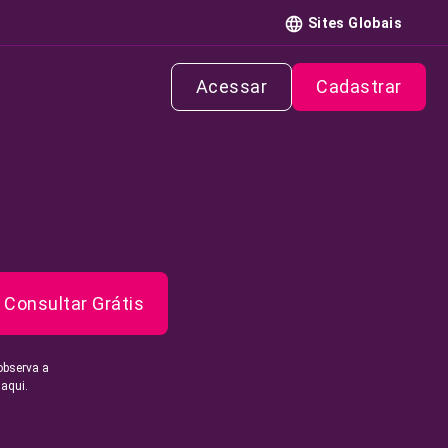
Sites Globais
Acessar
Cadastrar
Consultar Grátis
observa a
 aqui.