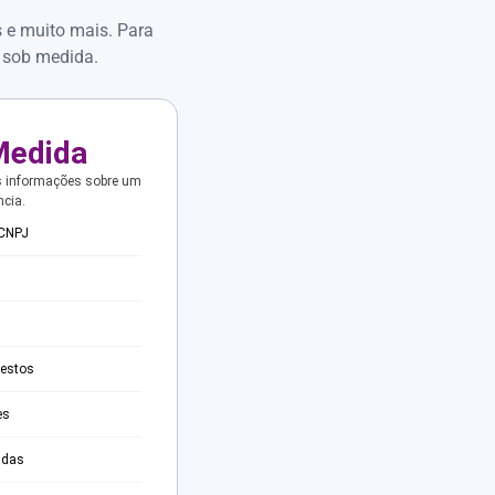
s e muito mais. Para
 sob medida.
Medida
s informações sobre um
ncia.
 CNPJ
testos
es
adas