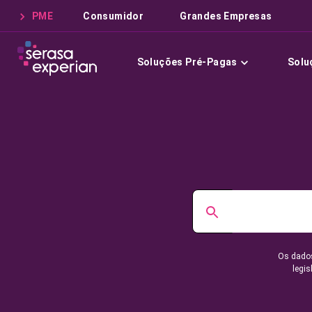
PME
Consumidor
Grandes Empresas
Soluções Pré-Pagas
Solu
Os dados
legis