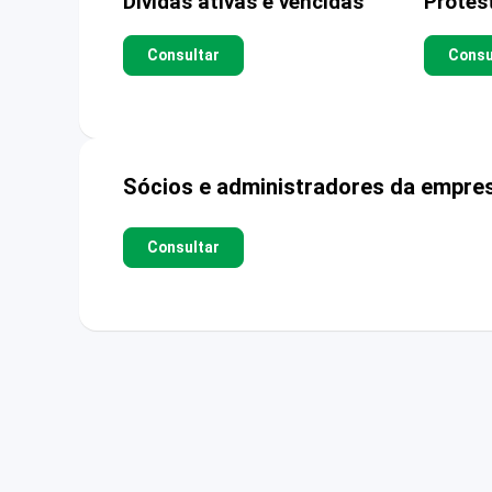
Dívidas ativas e vencidas
Protes
Consultar
Consu
Sócios e administradores da empre
Consultar