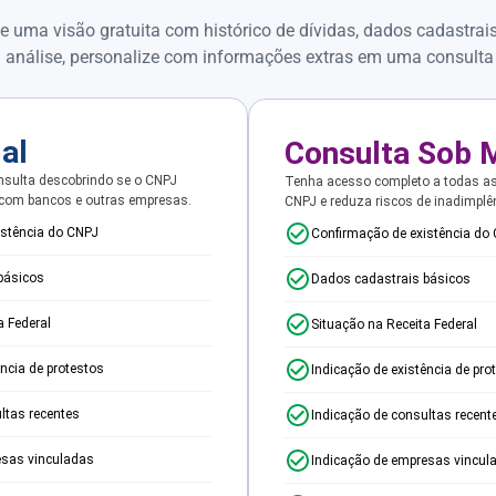
e uma visão gratuita com histórico de dívidas, dados cadastrai
 análise, personalize com informações extras em uma consulta
ial
Consulta Sob 
sulta descobrindo se o CNPJ
Tenha acesso completo a todas a
 com bancos e outras empresas.
CNPJ e reduza riscos de inadimplê
istência do CNPJ
Confirmação de existência do
básicos
Dados cadastrais básicos
a Federal
Situação na Receita Federal
ência de protestos
Indicação de existência de pro
ltas recentes
Indicação de consultas recent
esas vinculadas
Indicação de empresas vincul