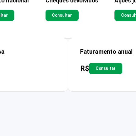
to nacional
Cheques devolvidos
Ações ju
ltar
Consultar
Consul
sa
Faturamento anual
R$
Consultar