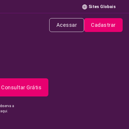
Sites Globais
Acessar
Cadastrar
Consultar Grátis
observa a
 aqui.