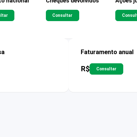
to nacional
Cheques devolvidos
Ações ju
ltar
Consultar
Consul
sa
Faturamento anual
R$
Consultar