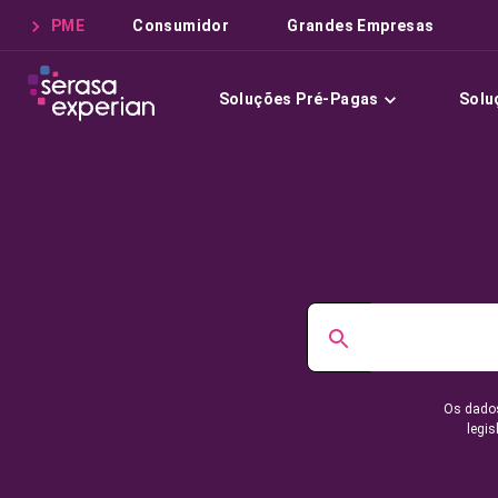
PME
Consumidor
Grandes Empresas
Soluções Pré-Pagas
Solu
Os dados
legis