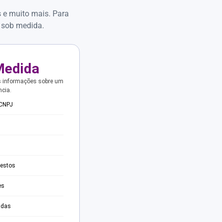
s e muito mais. Para
 sob medida.
Medida
s informações sobre um
ncia.
 CNPJ
testos
es
adas