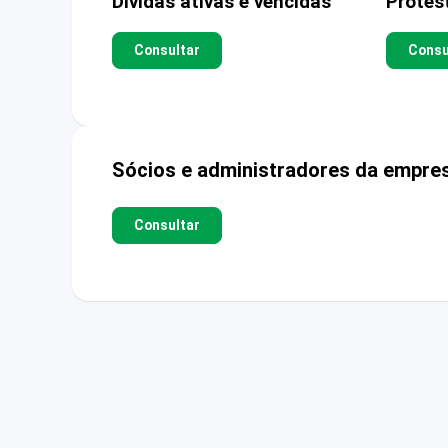
Dívidas ativas e vencidas
Protes
Consultar
Consu
Sócios e administradores da empre
Consultar