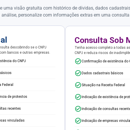
e uma visão gratuita com histórico de dívidas, dados cadastrai
 análise, personalize com informações extras em uma consulta
ial
Consulta Sob 
sulta descobrindo se o CNPJ
Tenha acesso completo a todas a
 com bancos e outras empresas.
CNPJ e reduza riscos de inadimplê
istência do CNPJ
Confirmação de existência do
básicos
Dados cadastrais básicos
a Federal
Situação na Receita Federal
ência de protestos
Indicação de existência de pro
ltas recentes
Indicação de consultas recent
esas vinculadas
Indicação de empresas vincul