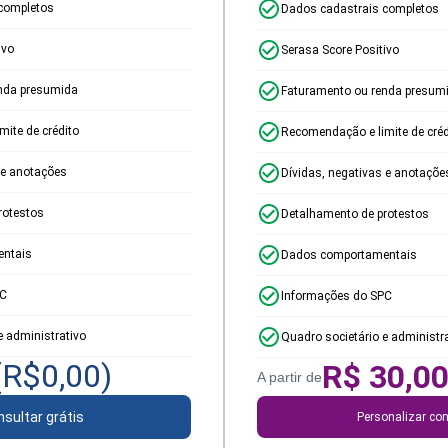
completos
Dados cadastrais completos
ivo
Serasa Score Positivo
nda presumida
Faturamento ou renda presum
ite de crédito
Recomendação e limite de créd
 e anotações
Dívidas, negativas e anotaçõe
rotestos
Detalhamento de protestos
ntais
Dados comportamentais
PC
Informações do SPC
e administrativo
Quadro societário e administr
(R$
0,00
)
R$
30,0
A partir de
sultar grátis
Personalizar con