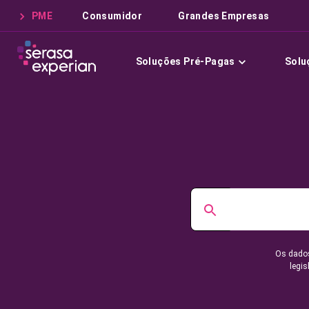
PME
Consumidor
Grandes Empresas
Soluções Pré-Pagas
Solu
Os dados
legis