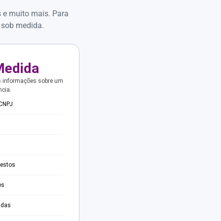
s e muito mais. Para
 sob medida.
Medida
s informações sobre um
ncia.
 CNPJ
testos
es
adas