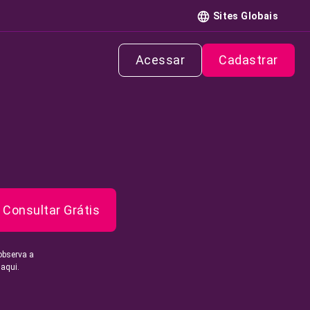
Sites Globais
Acessar
Cadastrar
Consultar Grátis
observa a
 aqui.