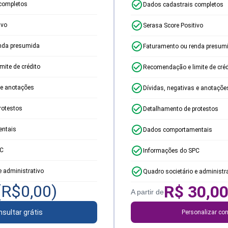
completos
Dados cadastrais completos
ivo
Serasa Score Positivo
nda presumida
Faturamento ou renda presum
ite de crédito
Recomendação e limite de créd
 e anotações
Dívidas, negativas e anotaçõe
rotestos
Detalhamento de protestos
ntais
Dados comportamentais
PC
Informações do SPC
e administrativo
Quadro societário e administr
(R$
0,00
)
R$
30,0
A partir de
sultar grátis
Personalizar con