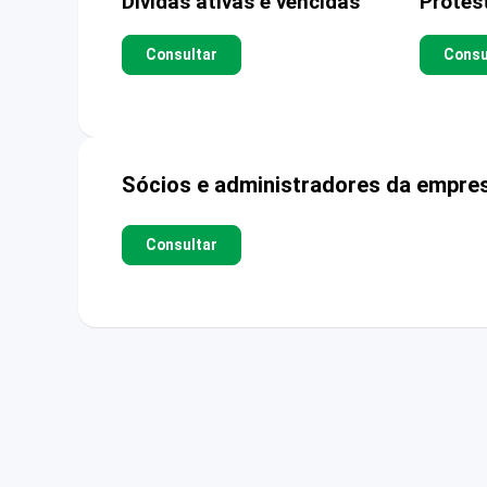
Dívidas ativas e vencidas
Protes
Consultar
Consu
Sócios e administradores da empre
Consultar