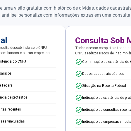
e uma visão gratuita com histórico de dívidas, dados cadastrai
 análise, personalize com informações extras em uma consulta
ial
Consulta Sob 
sulta descobrindo se o CNPJ
Tenha acesso completo a todas a
 com bancos e outras empresas.
CNPJ e reduza riscos de inadimplê
istência do CNPJ
Confirmação de existência do
básicos
Dados cadastrais básicos
a Federal
Situação na Receita Federal
ência de protestos
Indicação de existência de pro
ltas recentes
Indicação de consultas recent
esas vinculadas
Indicação de empresas vincul