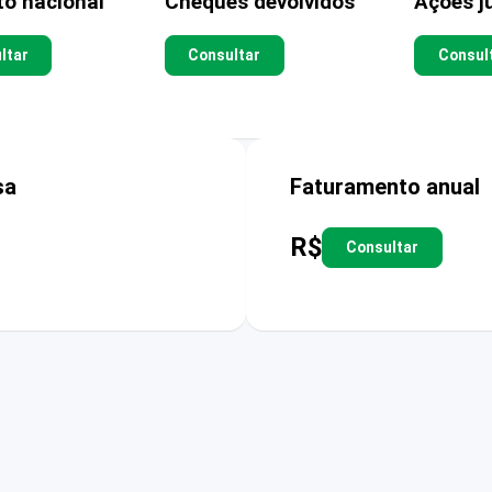
to nacional
Cheques devolvidos
Ações ju
ltar
Consultar
Consul
sa
Faturamento anual
R$
Consultar