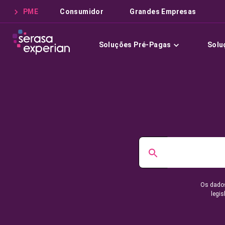
PME
Consumidor
Grandes Empresas
Soluções Pré-Pagas
Solu
Os dados
legis