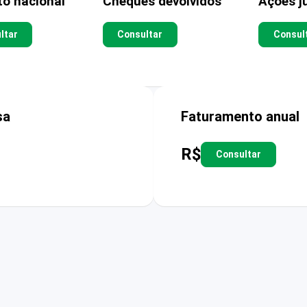
to nacional
Cheques devolvidos
Ações ju
ltar
Consultar
Consul
sa
Faturamento anual
R$
Consultar