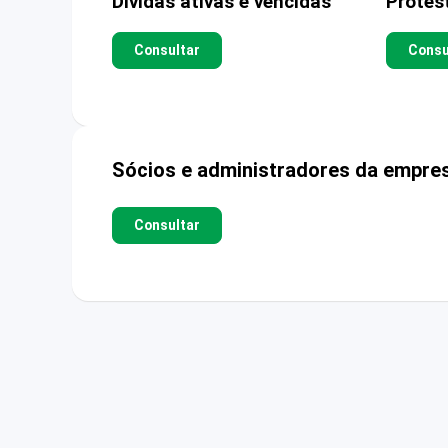
Dívidas ativas e vencidas
Protes
Consultar
Consu
Sócios e administradores da empre
Consultar