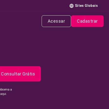
Sites Globais
Acessar
Cadastrar
Consultar Grátis
observa a
 aqui.