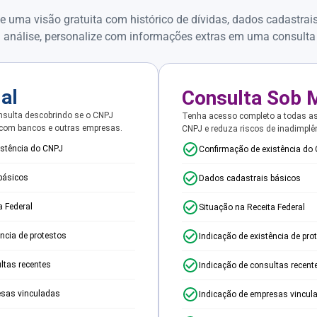
e uma visão gratuita com histórico de dívidas, dados cadastrai
 análise, personalize com informações extras em uma consulta
ial
Consulta Sob 
sulta descobrindo se o CNPJ
Tenha acesso completo a todas a
 com bancos e outras empresas.
CNPJ e reduza riscos de inadimplê
istência do CNPJ
Confirmação de existência do
básicos
Dados cadastrais básicos
a Federal
Situação na Receita Federal
ência de protestos
Indicação de existência de pro
ltas recentes
Indicação de consultas recent
esas vinculadas
Indicação de empresas vincul