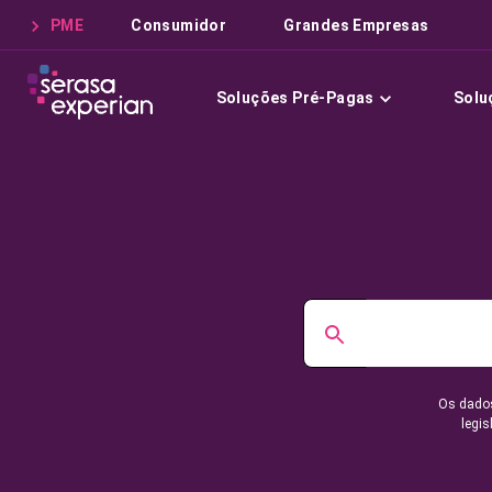
PME
Consumidor
Grandes Empresas
Soluções Pré-Pagas
Solu
Os dados
legis