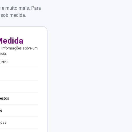
s e muito mais. Para
 sob medida.
Medida
s informações sobre um
ncia.
 CNPJ
testos
es
adas