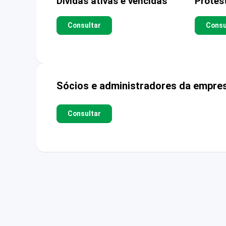
Dívidas ativas e vencidas
Protes
Consultar
Consu
Sócios e administradores da empre
Consultar