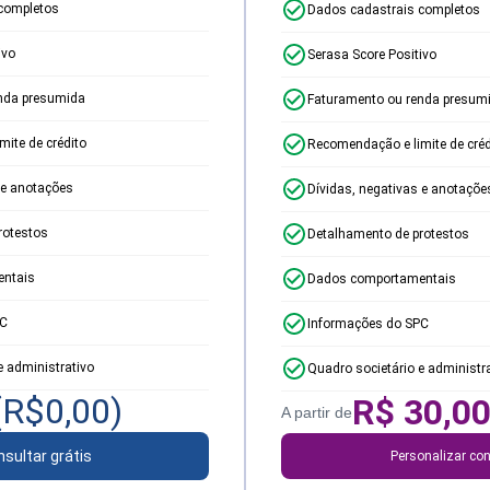
completos
Dados cadastrais completos
ivo
Serasa Score Positivo
nda presumida
Faturamento ou renda presum
ite de crédito
Recomendação e limite de créd
 e anotações
Dívidas, negativas e anotaçõe
rotestos
Detalhamento de protestos
ntais
Dados comportamentais
PC
Informações do SPC
e administrativo
Quadro societário e administr
(R$
0,00
)
R$
30,0
A partir de
sultar grátis
Personalizar con