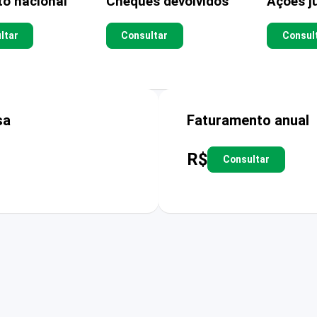
to nacional
Cheques devolvidos
Ações ju
ltar
Consultar
Consul
sa
Faturamento anual
R$
Consultar