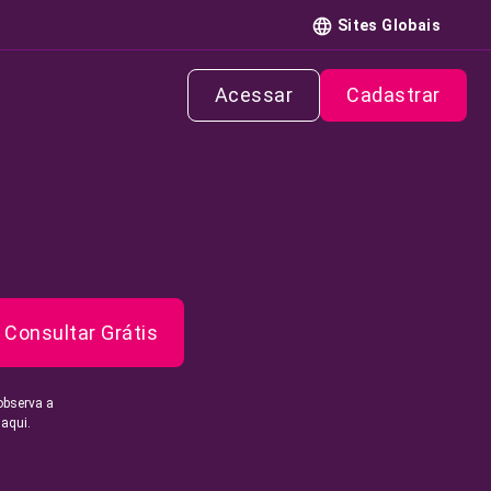
Sites Globais
Acessar
Cadastrar
Consultar Grátis
observa a
 aqui.