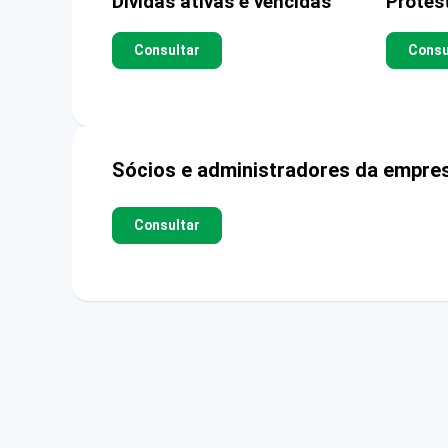
Dívidas ativas e vencidas
Protes
Consultar
Consu
Sócios e administradores da empre
Consultar