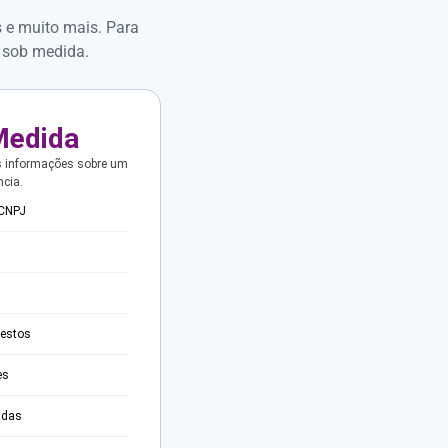
s e muito mais. Para
 sob medida.
Medida
s informações sobre um
ncia.
 CNPJ
testos
es
adas