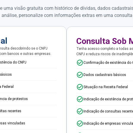
e uma visão gratuita com histórico de dívidas, dados cadastrai
 análise, personalize com informações extras em uma consulta
ial
Consulta Sob 
sulta descobrindo se o CNPJ
Tenha acesso completo a todas a
 com bancos e outras empresas.
CNPJ e reduza riscos de inadimplê
istência do CNPJ
Confirmação de existência do
básicos
Dados cadastrais básicos
a Federal
Situação na Receita Federal
ência de protestos
Indicação de existência de pro
ltas recentes
Indicação de consultas recent
esas vinculadas
Indicação de empresas vincul