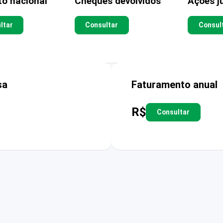
to nacional
Cheques devolvidos
Ações ju
ltar
Consultar
Consul
sa
Faturamento anual
R$
Consultar