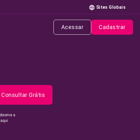
Sites Globais
Acessar
Cadastrar
Consultar Grátis
observa a
 aqui.