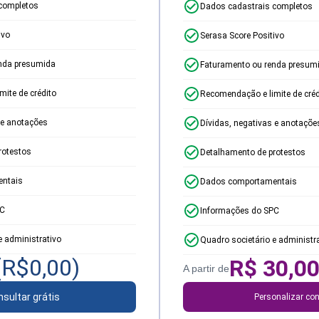
completos
Dados cadastrais completos
ivo
Serasa Score Positivo
nda presumida
Faturamento ou renda presum
ite de crédito
Recomendação e limite de créd
 e anotações
Dívidas, negativas e anotaçõe
rotestos
Detalhamento de protestos
ntais
Dados comportamentais
PC
Informações do SPC
e administrativo
Quadro societário e administr
(R$
0,00
)
R$
30,0
A partir de
sultar grátis
Personalizar con