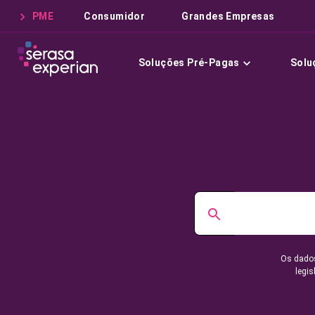
PME
Consumidor
Grandes Empresas
Soluções Pré-Pagas
Solu
Os dados
legis