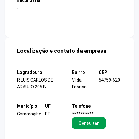
secundária
-
Localização e contato da empresa
Logradouro
Bairro
CEP
R LUIS CARLOS DE
Vl da
54759-620
ARAUJO 205 B
Fabrica
Município
UF
Telefone
Camaragibe
PE
**********
Consultar