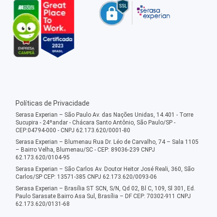
Políticas de Privacidade
Serasa Experian – São Paulo Av. das Nações Unidas, 14.401 - Torre
Sucupira - 24ºandar - Chácara Santo Antônio, São Paulo/SP -
CEP:04794-000 - CNPJ 62.173.620/0001-80
Serasa Experian – Blumenau Rua Dr. Léo de Carvalho, 74 – Sala 1105
– Bairro Velha, Blumenau/SC - CEP: 89036-239 CNPJ
62.173.620/0104-95
Serasa Experian – São Carlos Av. Doutor Heitor José Reali, 360, São
Carlos/SP CEP: 13571-385 CNPJ 62.173.620/0093-06
Serasa Experian – Brasília ST SCN, S/N, Qd 02, Bl C, 109, Sl 301, Ed.
Paulo Sarasate Bairro Asa Sul, Brasília – DF CEP: 70302-911 CNPJ
62.173.620/0131-68