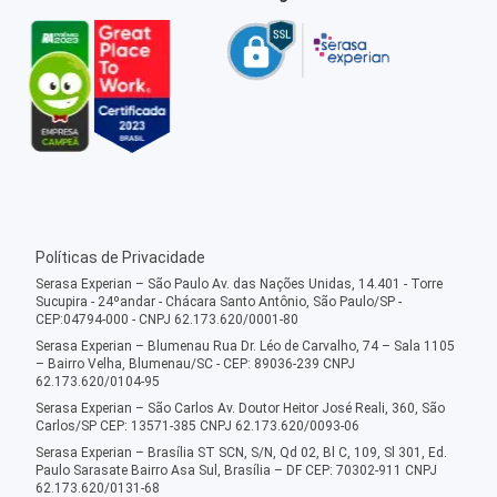
Políticas de Privacidade
Serasa Experian – São Paulo Av. das Nações Unidas, 14.401 - Torre
Sucupira - 24ºandar - Chácara Santo Antônio, São Paulo/SP -
CEP:04794-000 - CNPJ 62.173.620/0001-80
Serasa Experian – Blumenau Rua Dr. Léo de Carvalho, 74 – Sala 1105
– Bairro Velha, Blumenau/SC - CEP: 89036-239 CNPJ
62.173.620/0104-95
Serasa Experian – São Carlos Av. Doutor Heitor José Reali, 360, São
Carlos/SP CEP: 13571-385 CNPJ 62.173.620/0093-06
Serasa Experian – Brasília ST SCN, S/N, Qd 02, Bl C, 109, Sl 301, Ed.
Paulo Sarasate Bairro Asa Sul, Brasília – DF CEP: 70302-911 CNPJ
62.173.620/0131-68