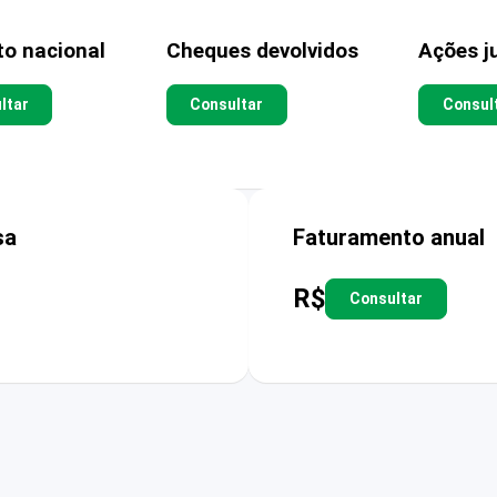
to nacional
Cheques devolvidos
Ações ju
ltar
Consultar
Consul
sa
Faturamento anual
R$
Consultar