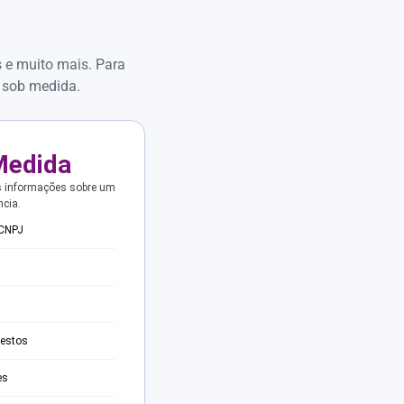
s e muito mais. Para
 sob medida.
Medida
s informações sobre um
ncia.
 CNPJ
testos
es