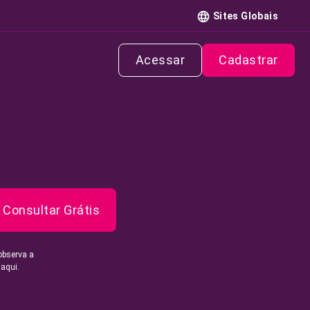
Sites Globais
Acessar
Cadastrar
Consultar Grátis
observa a
 aqui.