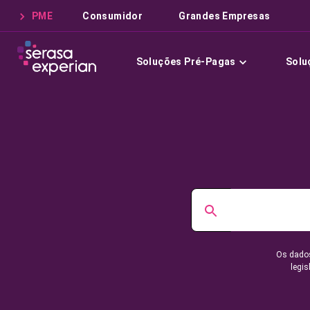
PME
Consumidor
Grandes Empresas
Soluções Pré-Pagas
Solu
Os dados
legis