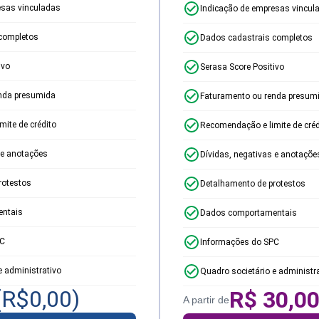
esas vinculadas
Indicação de empresas vincul
completos
Dados cadastrais completos
ivo
Serasa Score Positivo
nda presumida
Faturamento ou renda presum
ite de crédito
Recomendação e limite de créd
 e anotações
Dívidas, negativas e anotaçõe
rotestos
Detalhamento de protestos
ntais
Dados comportamentais
PC
Informações do SPC
e administrativo
Quadro societário e administr
(R$
0,00
)
R$
30,0
A partir de