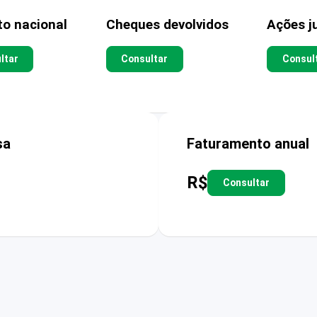
to nacional
Cheques devolvidos
Ações ju
ltar
Consultar
Consul
sa
Faturamento anual
R$
Consultar