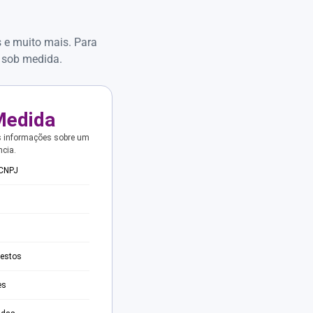
s e muito mais. Para
 sob medida.
Medida
s informações sobre um
ncia.
 CNPJ
testos
es