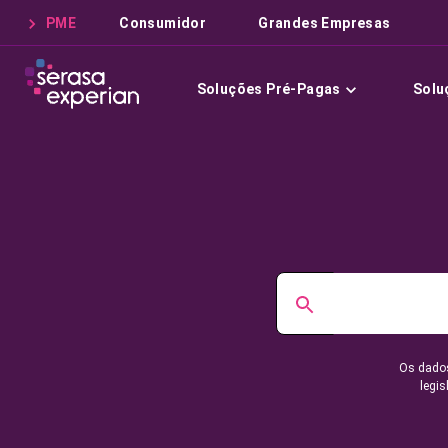
PME
Consumidor
Grandes Empresas
Soluções Pré-Pagas
Solu
Os dados
legis