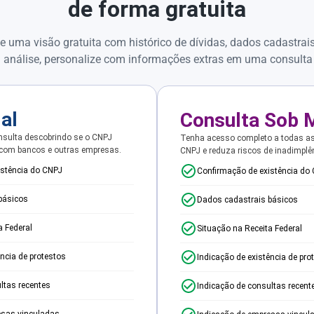
de forma gratuita
e uma visão gratuita com histórico de dívidas, dados cadastrai
 análise, personalize com informações extras em uma consulta
ial
Consulta Sob 
sulta descobrindo se o CNPJ
Tenha acesso completo a todas a
 com bancos e outras empresas.
CNPJ e reduza riscos de inadimplê
istência do CNPJ
Confirmação de existência do
básicos
Dados cadastrais básicos
a Federal
Situação na Receita Federal
ência de protestos
Indicação de existência de pro
ltas recentes
Indicação de consultas recent
esas vinculadas