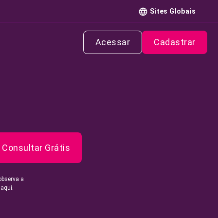
Sites Globais
Acessar
Cadastrar
Consultar Grátis
observa a
 aqui.