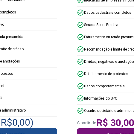
Indicação de empresas vincul
completos
Dados cadastrais completos
ivo
Serasa Score Positivo
nda presumida
Faturamento ou renda presum
ite de crédito
Recomendação e limite de créd
 e anotações
Dívidas, negativas e anotaçõe
rotestos
Detalhamento de protestos
ntais
Dados comportamentais
PC
Informações do SPC
e administrativo
Quadro societário e administr
(R$
0,00
)
R$
30,0
A partir de