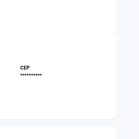
CEP
**********