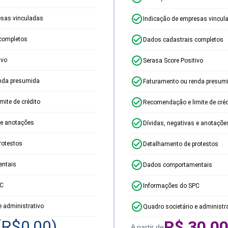
esas vinculadas
Indicação de empresas vincul
completos
Dados cadastrais completos
ivo
Serasa Score Positivo
nda presumida
Faturamento ou renda presum
ite de crédito
Recomendação e limite de créd
 e anotações
Dívidas, negativas e anotaçõe
rotestos
Detalhamento de protestos
ntais
Dados comportamentais
PC
Informações do SPC
e administrativo
Quadro societário e administr
(R$
0,00
)
R$
30,0
A partir de