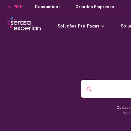
PME
Consumidor
Grandes Empresas
Soluções Pré-Pagas
Solu
Os dados
legis