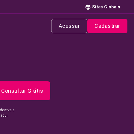
Sites Globais
Acessar
Cadastrar
Consultar Grátis
observa a
 aqui.