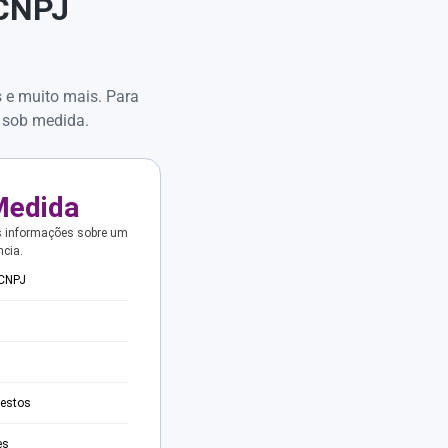
 CNPJ
s e muito mais. Para
 sob medida.
Medida
s informações sobre um
ncia.
 CNPJ
testos
es