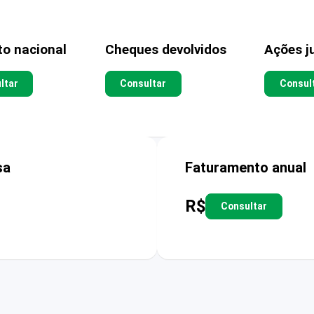
to nacional
Cheques devolvidos
Ações ju
ltar
Consultar
Consul
sa
Faturamento anual
R$
Consultar