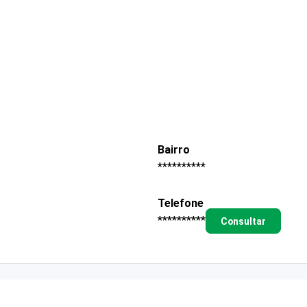
Bairro
**********
Telefone
**********
Consultar