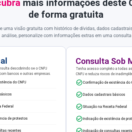
ubra
mais informações deste
de forma gratuita
e uma visão gratuita com histórico de dívidas, dados cadastrai
 análise, personalize com informações extras em uma consulta
ial
Consulta Sob 
sulta descobrindo se o CNPJ
Tenha acesso completo a todas a
 com bancos e outras empresas.
CNPJ e reduza riscos de inadimplê
istência do CNPJ
Confirmação de existência do
básicos
Dados cadastrais básicos
a Federal
Situação na Receita Federal
ência de protestos
Indicação de existência de pro
ltas recentes
Indicação de consultas recent