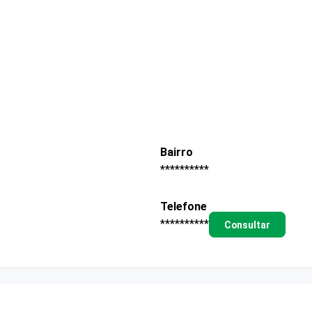
Bairro
**********
Telefone
**********
Consultar