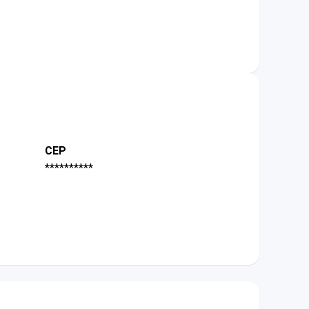
CEP
**********