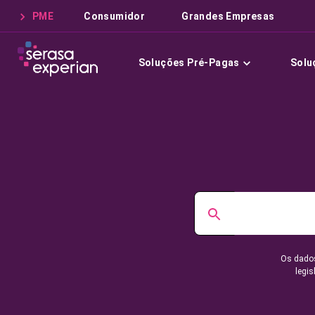
PME
Consumidor
Grandes Empresas
Soluções Pré-Pagas
Solu
Os dados
legis