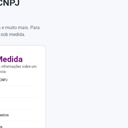
 CNPJ
s e muito mais. Para
 sob medida.
Medida
s informações sobre um
ncia.
 CNPJ
testos
es