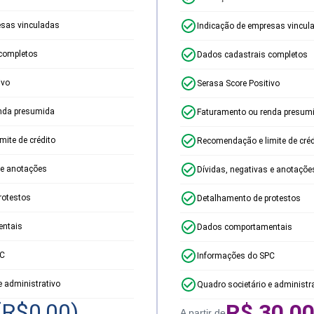
esas vinculadas
Indicação de empresas vincul
completos
Dados cadastrais completos
ivo
Serasa Score Positivo
nda presumida
Faturamento ou renda presum
ite de crédito
Recomendação e limite de créd
 e anotações
Dívidas, negativas e anotaçõe
rotestos
Detalhamento de protestos
ntais
Dados comportamentais
PC
Informações do SPC
e administrativo
Quadro societário e administr
(R$
0,00
)
R$
30,0
A partir de