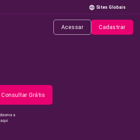
Sites Globais
Acessar
Cadastrar
Consultar Grátis
observa a
 aqui.