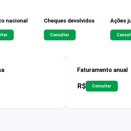
to nacional
Cheques devolvidos
Ações ju
ltar
Consultar
Consul
sa
Faturamento anual
R$
Consultar