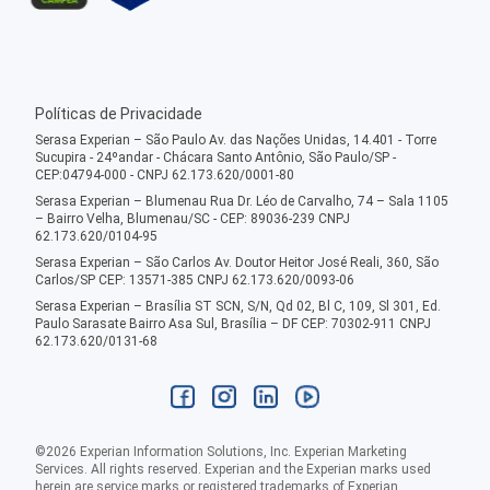
Políticas de Privacidade
Serasa Experian – São Paulo Av. das Nações Unidas, 14.401 - Torre
Sucupira - 24ºandar - Chácara Santo Antônio, São Paulo/SP -
CEP:04794-000 - CNPJ 62.173.620/0001-80
Serasa Experian – Blumenau Rua Dr. Léo de Carvalho, 74 – Sala 1105
– Bairro Velha, Blumenau/SC - CEP: 89036-239 CNPJ
62.173.620/0104-95
Serasa Experian – São Carlos Av. Doutor Heitor José Reali, 360, São
Carlos/SP CEP: 13571-385 CNPJ 62.173.620/0093-06
Serasa Experian – Brasília ST SCN, S/N, Qd 02, Bl C, 109, Sl 301, Ed.
Paulo Sarasate Bairro Asa Sul, Brasília – DF CEP: 70302-911 CNPJ
62.173.620/0131-68
©
2026
Experian Information Solutions, Inc. Experian Marketing
Services. All rights reserved. Experian and the Experian marks used
herein are service marks or registered trademarks of Experian