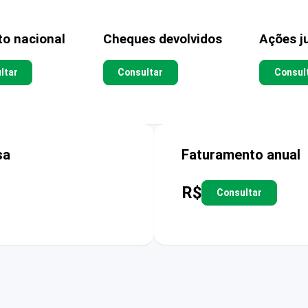
to nacional
Cheques devolvidos
Ações ju
ltar
Consultar
Consul
sa
Faturamento anual
R$
Consultar