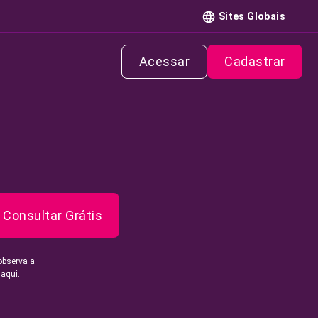
Sites Globais
Acessar
Cadastrar
Consultar Grátis
observa a
 aqui.