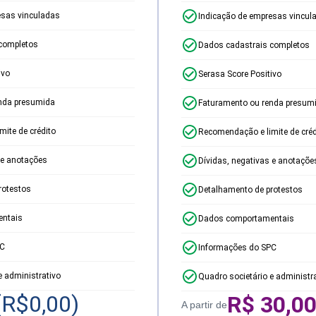
esas vinculadas
Indicação de empresas vincul
completos
Dados cadastrais completos
ivo
Serasa Score Positivo
nda presumida
Faturamento ou renda presum
ite de crédito
Recomendação e limite de créd
 e anotações
Dívidas, negativas e anotaçõe
rotestos
Detalhamento de protestos
ntais
Dados comportamentais
PC
Informações do SPC
e administrativo
Quadro societário e administr
(R$
0,00
)
R$
30,0
A partir de