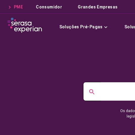
PME
Consumidor
Grandes Empresas
Soluções Pré-Pagas
Solu
Os dados
legis