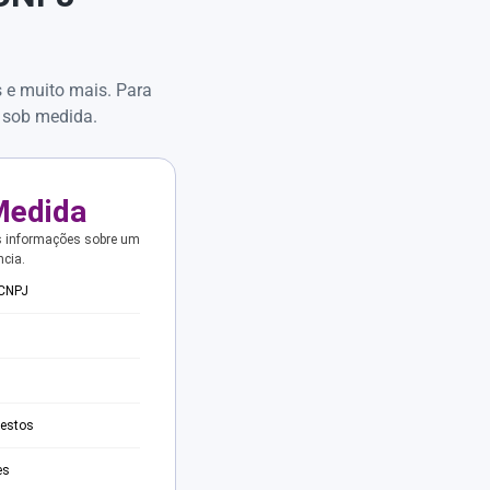
s e muito mais. Para
 sob medida.
Medida
s informações sobre um
ncia.
 CNPJ
testos
es