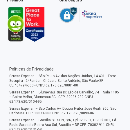
Políticas de Privacidade
Serasa Experian – São Paulo Av. das Nações Unidas, 14.401 - Torre
Sucupira - 24ºandar - Chácara Santo Antônio, São Paulo/SP -
CEP:04794-000 - CNPJ 62.173.620/0001-80
Serasa Experian – Blumenau Rua Dr. Léo de Carvalho, 74 – Sala 1105
– Bairro Velha, Blumenau/SC - CEP: 89036-239 CNPJ
62.173.620/0104-95
Serasa Experian – São Carlos Av. Doutor Heitor José Reali, 360, São
Carlos/SP CEP: 13571-385 CNPJ 62.173.620/0093-06
Serasa Experian – Brasília ST SCN, S/N, Qd 02, Bl C, 109, Sl 301, Ed.
Paulo Sarasate Bairro Asa Sul, Brasília – DF CEP: 70302-911 CNPJ
62.173.620/0131-68