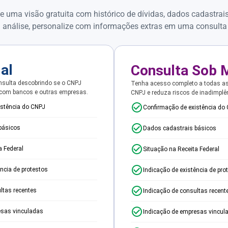
e uma visão gratuita com histórico de dívidas, dados cadastrai
 análise, personalize com informações extras em uma consulta
ial
Consulta Sob 
sulta descobrindo se o CNPJ
Tenha acesso completo a todas a
 com bancos e outras empresas.
CNPJ e reduza riscos de inadimplê
istência do CNPJ
Confirmação de existência do
básicos
Dados cadastrais básicos
a Federal
Situação na Receita Federal
ência de protestos
Indicação de existência de pro
ltas recentes
Indicação de consultas recent
esas vinculadas
Indicação de empresas vincul