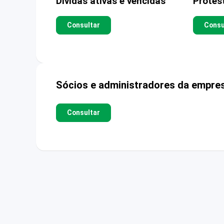
Dívidas ativas e vencidas
Protes
Consultar
Consu
Sócios e administradores da empre
Consultar