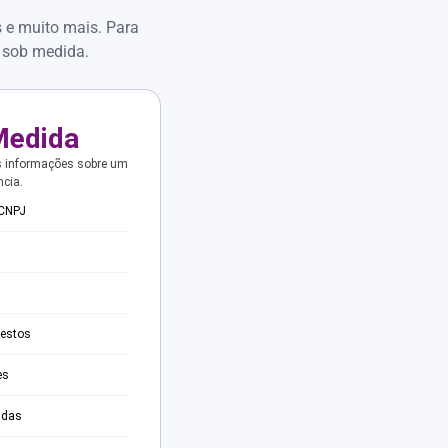
s e muito mais. Para
 sob medida.
Medida
s informações sobre um
ncia.
 CNPJ
testos
es
adas