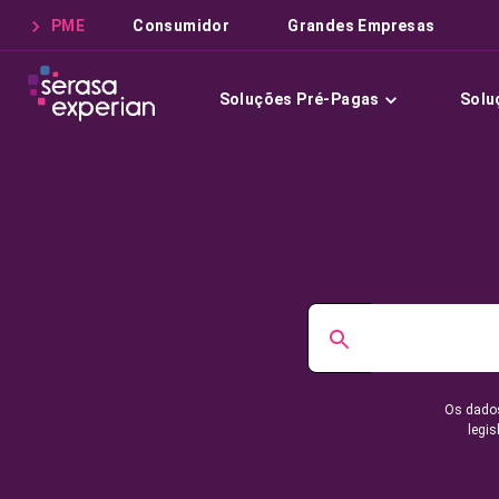
PME
Consumidor
Grandes Empresas
Soluções Pré-Pagas
Solu
Os dados
legis