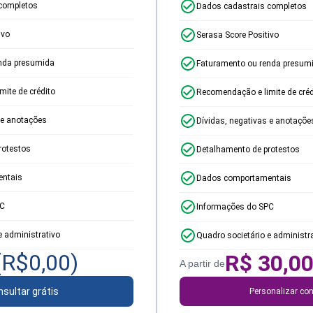
completos
Dados cadastrais completos
ivo
Serasa Score Positivo
nda presumida
Faturamento ou renda presum
ite de crédito
Recomendação e limite de créd
 e anotações
Dívidas, negativas e anotaçõe
rotestos
Detalhamento de protestos
ntais
Dados comportamentais
PC
Informações do SPC
e administrativo
Quadro societário e administr
(R$
0,00
)
R$
30,0
A partir de
sultar grátis
Personalizar con