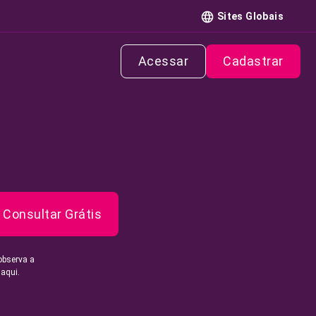
Sites Globais
Acessar
Cadastrar
Consultar Grátis
observa a
 aqui.