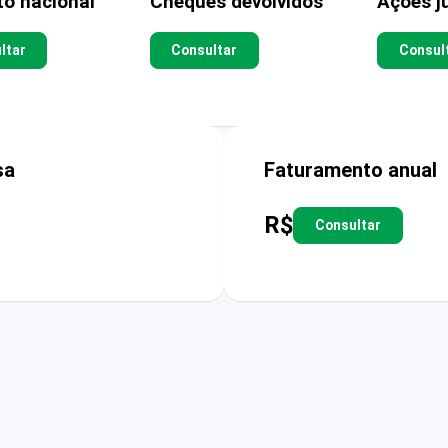
to nacional
Cheques devolvidos
Ações ju
ltar
Consultar
Consul
sa
Faturamento anual
R$
Consultar