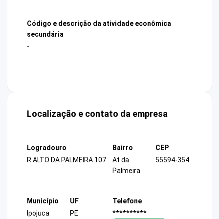
Código e descrição da atividade econômica
secundária
-
Localização e contato da empresa
Logradouro
Bairro
CEP
R ALTO DA PALMEIRA 107
At da
55594-354
Palmeira
Município
UF
Telefone
Ipojuca
PE
**********