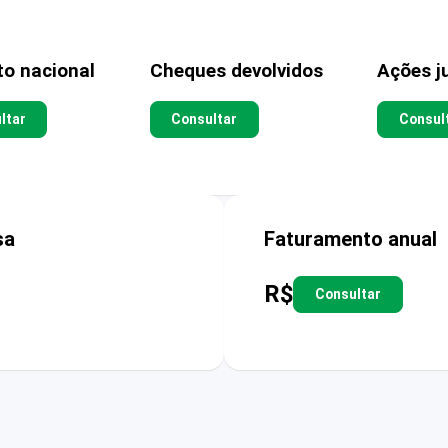
to nacional
Cheques devolvidos
Ações ju
ltar
Consultar
Consul
sa
Faturamento anual
R$
Consultar