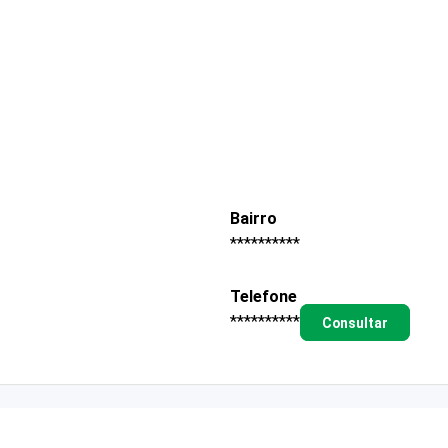
Bairro
**********
Telefone
**********
Consultar