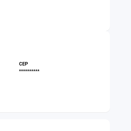
CEP
**********