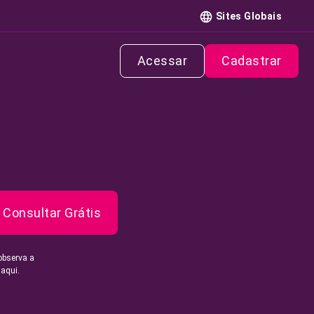
Sites Globais
Acessar
Cadastrar
Consultar Grátis
observa a
 aqui.