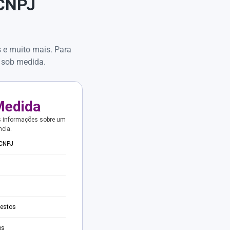
 CNPJ
s e muito mais. Para
 sob medida.
Medida
s informações sobre um
ncia.
 CNPJ
testos
es