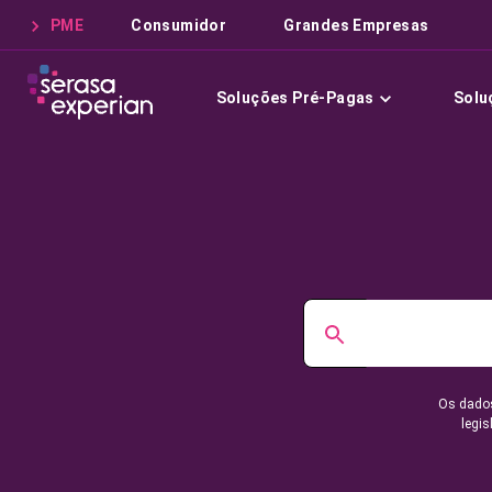
PME
Consumidor
Grandes Empresas
Soluções Pré-Pagas
Solu
Os dados
legis