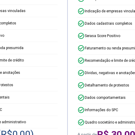
esas vinculadas
Indicação de empresas vincul
completos
Dados cadastrais completos
ivo
Serasa Score Positivo
nda presumida
Faturamento ou renda presum
ite de crédito
Recomendação e limite de créd
 e anotações
Dívidas, negativas e anotaçõe
rotestos
Detalhamento de protestos
ntais
Dados comportamentais
PC
Informações do SPC
e administrativo
Quadro societário e administr
(R$
0,00
)
R$
30,0
A partir de