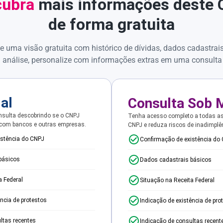
ubra
mais informações deste
de forma gratuita
e uma visão gratuita com histórico de dívidas, dados cadastrai
 análise, personalize com informações extras em uma consulta
ial
Consulta Sob 
sulta descobrindo se o CNPJ
Tenha acesso completo a todas a
 com bancos e outras empresas.
CNPJ e reduza riscos de inadimplê
istência do CNPJ
Confirmação de existência do
básicos
Dados cadastrais básicos
a Federal
Situação na Receita Federal
ência de protestos
Indicação de existência de pro
ltas recentes
Indicação de consultas recent