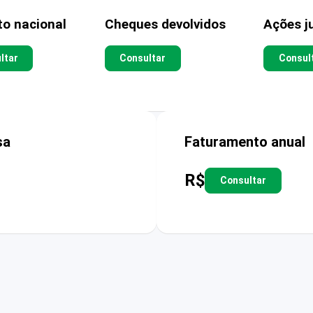
to nacional
Cheques devolvidos
Ações ju
ltar
Consultar
Consul
sa
Faturamento anual
R$
Consultar