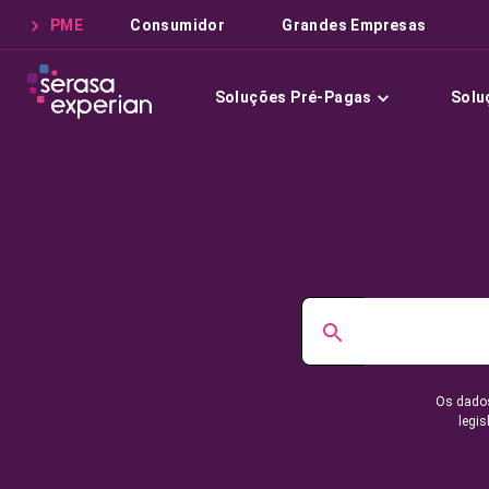
PME
Consumidor
Grandes Empresas
Soluções Pré-Pagas
Solu
Os dados
legis