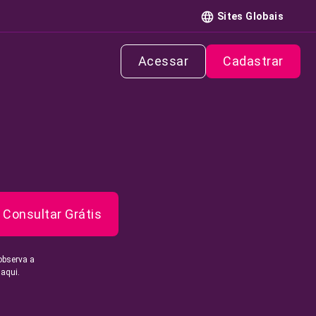
Sites Globais
Acessar
Cadastrar
Consultar Grátis
observa a
 aqui.