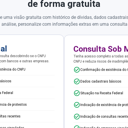
de forma gratuita
e uma visão gratuita com histórico de dívidas, dados cadastrai
 análise, personalize com informações extras em uma consulta
ial
Consulta Sob 
sulta descobrindo se o CNPJ
Tenha acesso completo a todas a
 com bancos e outras empresas.
CNPJ e reduza riscos de inadimplê
istência do CNPJ
Confirmação de existência do
básicos
Dados cadastrais básicos
a Federal
Situação na Receita Federal
ência de protestos
Indicação de existência de pro
ltas recentes
Indicação de consultas recent
esas vinculadas