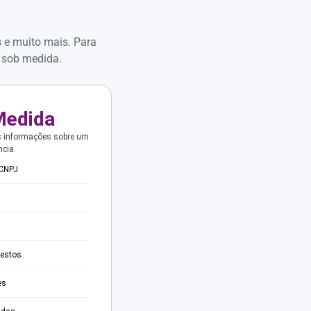
s e muito mais. Para
 sob medida.
Medida
s informações sobre um
ncia.
 CNPJ
testos
es