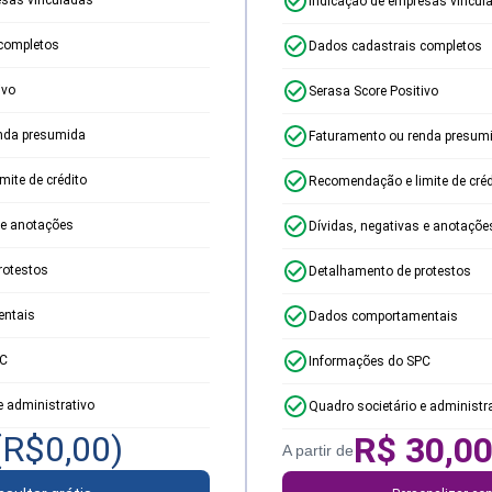
Indicação de empresas vincul
completos
Dados cadastrais completos
ivo
Serasa Score Positivo
nda presumida
Faturamento ou renda presum
ite de crédito
Recomendação e limite de créd
 e anotações
Dívidas, negativas e anotaçõe
rotestos
Detalhamento de protestos
ntais
Dados comportamentais
PC
Informações do SPC
e administrativo
Quadro societário e administr
(R$
0,00
)
R$
30,0
A partir de