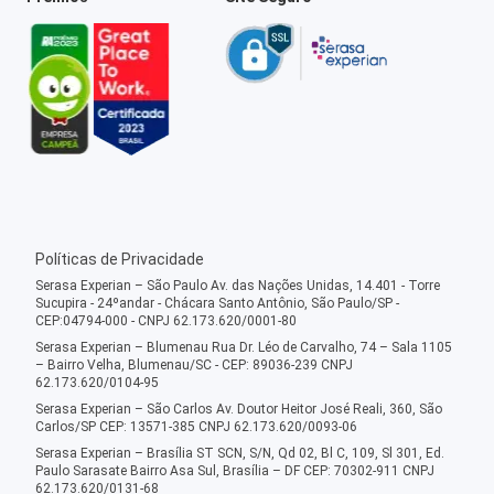
Políticas de Privacidade
Serasa Experian – São Paulo Av. das Nações Unidas, 14.401 - Torre
Sucupira - 24ºandar - Chácara Santo Antônio, São Paulo/SP -
CEP:04794-000 - CNPJ 62.173.620/0001-80
Serasa Experian – Blumenau Rua Dr. Léo de Carvalho, 74 – Sala 1105
– Bairro Velha, Blumenau/SC - CEP: 89036-239 CNPJ
62.173.620/0104-95
Serasa Experian – São Carlos Av. Doutor Heitor José Reali, 360, São
Carlos/SP CEP: 13571-385 CNPJ 62.173.620/0093-06
Serasa Experian – Brasília ST SCN, S/N, Qd 02, Bl C, 109, Sl 301, Ed.
Paulo Sarasate Bairro Asa Sul, Brasília – DF CEP: 70302-911 CNPJ
62.173.620/0131-68