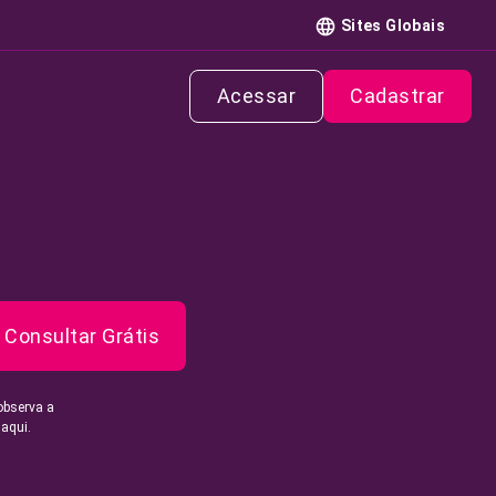
Sites Globais
Acessar
Cadastrar
Consultar Grátis
observa a
 aqui.