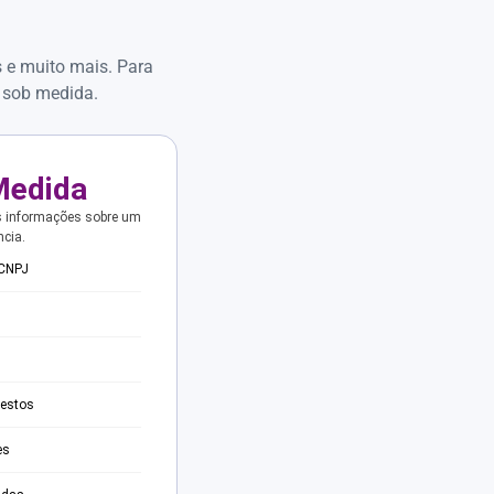
s e muito mais. Para
 sob medida.
Medida
s informações sobre um
ncia.
 CNPJ
testos
es