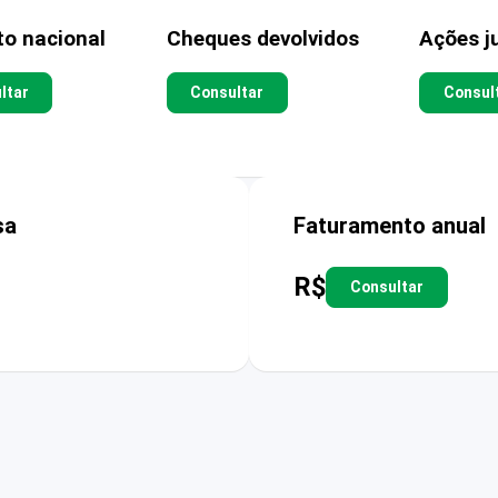
to nacional
Cheques devolvidos
Ações ju
ltar
Consultar
Consul
sa
Faturamento anual
R$
Consultar