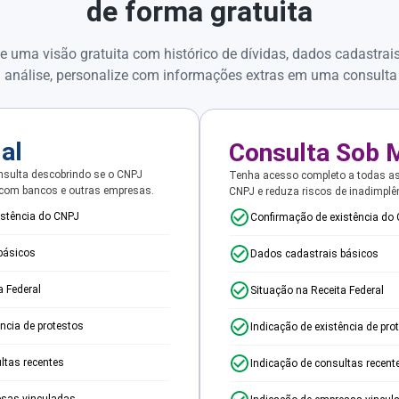
de forma gratuita
e uma visão gratuita com histórico de dívidas, dados cadastrai
 análise, personalize com informações extras em uma consulta
ial
Consulta Sob 
sulta descobrindo se o CNPJ
Tenha acesso completo a todas a
 com bancos e outras empresas.
CNPJ e reduza riscos de inadimplê
istência do CNPJ
Confirmação de existência do
básicos
Dados cadastrais básicos
a Federal
Situação na Receita Federal
ência de protestos
Indicação de existência de pro
ltas recentes
Indicação de consultas recent
esas vinculadas