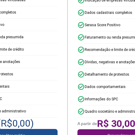
Indicação de empresas vincul
completos
Dados cadastrais completos
ivo
Serasa Score Positivo
nda presumida
Faturamento ou renda presum
ite de crédito
Recomendação e limite de créd
 e anotações
Dívidas, negativas e anotaçõe
rotestos
Detalhamento de protestos
ntais
Dados comportamentais
PC
Informações do SPC
e administrativo
Quadro societário e administr
(R$
0,00
)
R$
30,0
A partir de