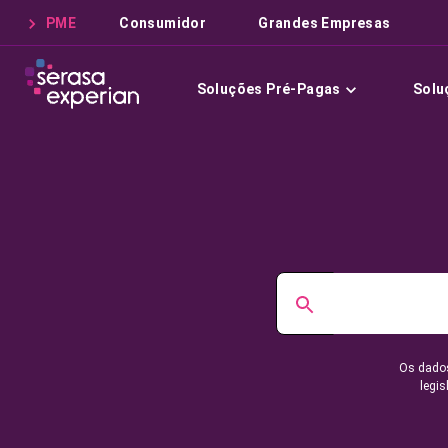
PME
Consumidor
Grandes Empresas
Soluções Pré-Pagas
Solu
Os dados
legis