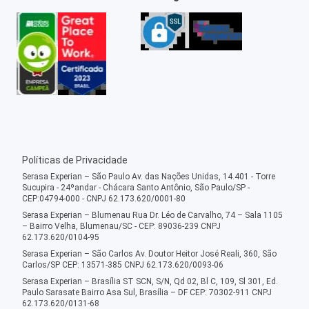
Políticas de Privacidade
Serasa Experian – São Paulo Av. das Nações Unidas, 14.401 - Torre
Sucupira - 24ºandar - Chácara Santo Antônio, São Paulo/SP -
CEP:04794-000 - CNPJ 62.173.620/0001-80
Serasa Experian – Blumenau Rua Dr. Léo de Carvalho, 74 – Sala 1105
– Bairro Velha, Blumenau/SC - CEP: 89036-239 CNPJ
62.173.620/0104-95
Serasa Experian – São Carlos Av. Doutor Heitor José Reali, 360, São
Carlos/SP CEP: 13571-385 CNPJ 62.173.620/0093-06
Serasa Experian – Brasília ST SCN, S/N, Qd 02, Bl C, 109, Sl 301, Ed.
Paulo Sarasate Bairro Asa Sul, Brasília – DF CEP: 70302-911 CNPJ
62.173.620/0131-68