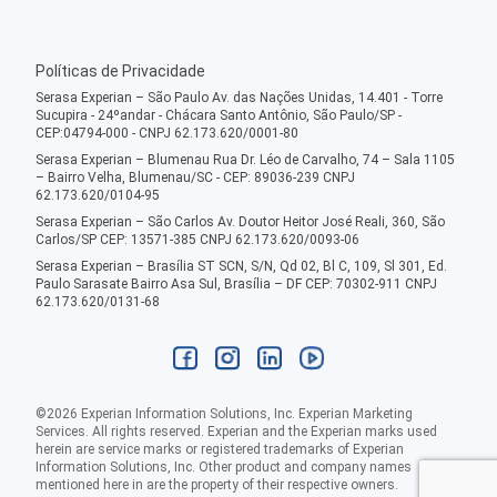
Políticas de Privacidade
Serasa Experian – São Paulo Av. das Nações Unidas, 14.401 - Torre
Sucupira - 24ºandar - Chácara Santo Antônio, São Paulo/SP -
CEP:04794-000 - CNPJ 62.173.620/0001-80
Serasa Experian – Blumenau Rua Dr. Léo de Carvalho, 74 – Sala 1105
– Bairro Velha, Blumenau/SC - CEP: 89036-239 CNPJ
62.173.620/0104-95
Serasa Experian – São Carlos Av. Doutor Heitor José Reali, 360, São
Carlos/SP CEP: 13571-385 CNPJ 62.173.620/0093-06
Serasa Experian – Brasília ST SCN, S/N, Qd 02, Bl C, 109, Sl 301, Ed.
Paulo Sarasate Bairro Asa Sul, Brasília – DF CEP: 70302-911 CNPJ
62.173.620/0131-68
©
2026
Experian Information Solutions, Inc. Experian Marketing
Services. All rights reserved. Experian and the Experian marks used
herein are service marks or registered trademarks of Experian
Information Solutions, Inc. Other product and company names
mentioned here in are the property of their respective owners.