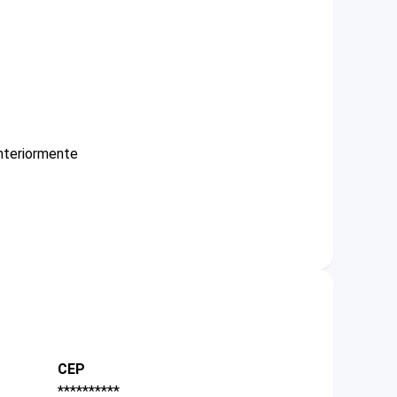
nteriormente
CEP
**********