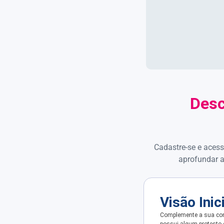
Desc
Cadastre-se e acess
aprofundar a
Visão Inic
Complemente a sua con
possui algum protesto