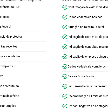
CNPJ e reduza riscos de inadimplê
istência do CNPJ
Confirmação de existência do
básicos
Dados cadastrais básicos
a Federal
Situação na Receita Federal
ência de protestos
Indicação de existência de pro
ltas recentes
Indicação de consultas recent
esas vinculadas
Indicação de empresas vincul
completos
Dados cadastrais completos
ivo
Serasa Score Positivo
nda presumida
Faturamento ou renda presum
ite de crédito
Recomendação e limite de créd
 e anotações
Dívidas, negativas e anotaçõe