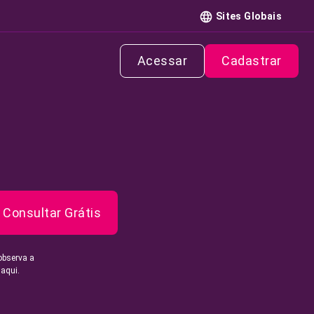
Sites Globais
Acessar
Cadastrar
Consultar Grátis
observa a
 aqui.