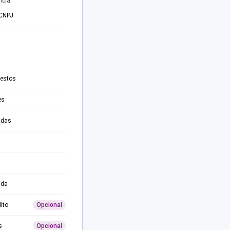
ncia.
 CNPJ
testos
es
adas
ida
ito
Opcional
s
Opcional