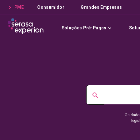
PME
Consumidor
Grandes Empresas
Soluções Pré-Pagas
Solu
Os dados
legis