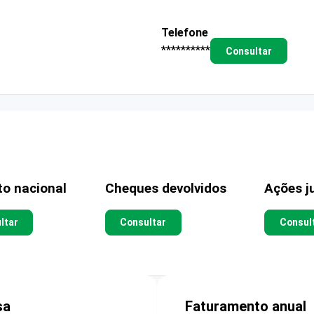
Telefone
**********
Consultar
to nacional
Cheques devolvidos
Ações ju
ltar
Consultar
Consul
sa
Faturamento anual