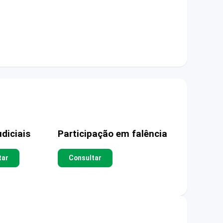
diciais
Participação em falência
tar
Consultar