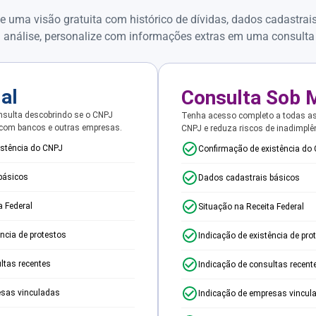
e uma visão gratuita com histórico de dívidas, dados cadastrai
 análise, personalize com informações extras em uma consulta
ial
Consulta Sob 
sulta descobrindo se o CNPJ
Tenha acesso completo a todas a
 com bancos e outras empresas.
CNPJ e reduza riscos de inadimplê
istência do CNPJ
Confirmação de existência do
básicos
Dados cadastrais básicos
a Federal
Situação na Receita Federal
ência de protestos
Indicação de existência de pro
ltas recentes
Indicação de consultas recent
esas vinculadas
Indicação de empresas vincul