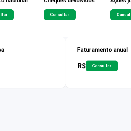
to nacional
Cheques devolvidos
Ações ju
ltar
Consultar
Consul
sa
Faturamento anual
R$
Consultar