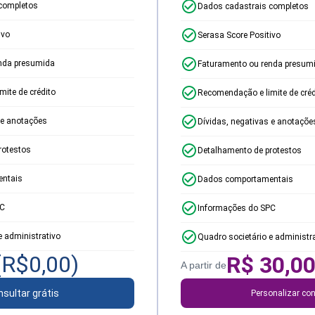
completos
Dados cadastrais completos
ivo
Serasa Score Positivo
nda presumida
Faturamento ou renda presum
ite de crédito
Recomendação e limite de créd
 e anotações
Dívidas, negativas e anotaçõe
rotestos
Detalhamento de protestos
ntais
Dados comportamentais
PC
Informações do SPC
e administrativo
Quadro societário e administr
(R$
0,00
)
R$
30,0
A partir de
sultar grátis
Personalizar con