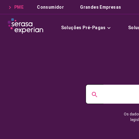
PME
Consumidor
Grandes Empresas
Soluções Pré-Pagas
Solu
Os dados
legis