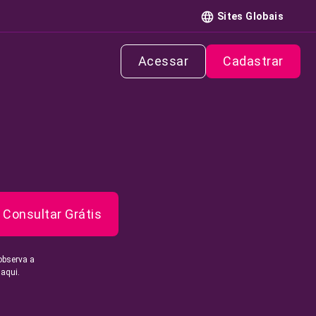
Sites Globais
Acessar
Cadastrar
Consultar Grátis
observa a
 aqui.