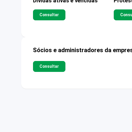
Dívidas ativas e vencidas
Protes
Consultar
Consu
Sócios e administradores da empre
Consultar