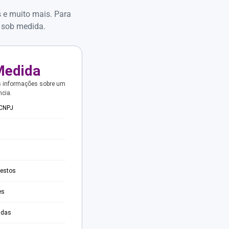
s e muito mais. Para
 sob medida.
Medida
s informações sobre um
ncia.
 CNPJ
testos
es
adas