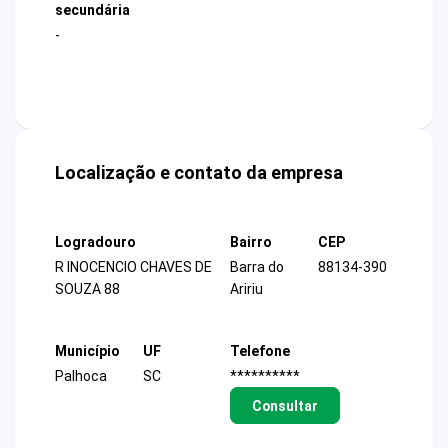
secundária
-
Localização e contato da empresa
Logradouro
Bairro
CEP
R INOCENCIO CHAVES DE
Barra do
88134-390
SOUZA 88
Aririu
Município
UF
Telefone
Palhoca
SC
**********
Consultar