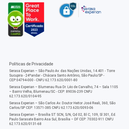
Políticas de Privacidade
Serasa Experian – São Paulo Av. das Nações Unidas, 14.401 - Torre
Sucupira - 24ºandar - Chácara Santo Antônio, São Paulo/SP -
CEP:04794-000 - CNPJ 62.173.620/0001-80
Serasa Experian – Blumenau Rua Dr. Léo de Carvalho, 74 – Sala 1105
– Bairro Velha, Blumenau/SC - CEP: 89036-239 CNPJ
62.173.620/0104-95
Serasa Experian – São Carlos Av. Doutor Heitor José Reali, 360, São
Carlos/SP CEP: 13571-385 CNPJ 62.173.620/0093-06
Serasa Experian – Brasília ST SCN, S/N, Qd 02, Bl C, 109, Sl 301, Ed.
Paulo Sarasate Bairro Asa Sul, Brasília – DF CEP: 70302-911 CNPJ
62.173.620/0131-68