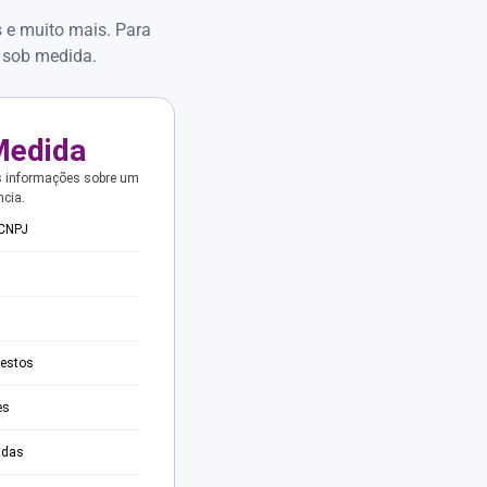
s e muito mais. Para
 sob medida.
Medida
s informações sobre um
ncia.
 CNPJ
testos
es
adas