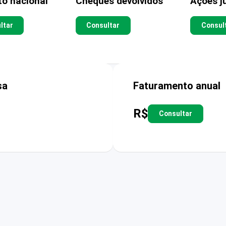
to nacional
Cheques devolvidos
Ações ju
ltar
Consultar
Consul
sa
Faturamento anual
R$
Consultar