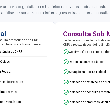
e uma visão gratuita com histórico de dívidas, dados cadastrai
 análise, personalize com informações extras em uma consulta
ial
Consulta Sob 
sulta descobrindo se o CNPJ
Tenha acesso completo a todas a
 com bancos e outras empresas.
CNPJ e reduza riscos de inadimplê
istência do CNPJ
Confirmação de existência do
básicos
Dados cadastrais básicos
a Federal
Situação na Receita Federal
ência de protestos
Indicação de existência de pro
ltas recentes
Indicação de consultas recent
esas vinculadas
Indicação de empresas vincul