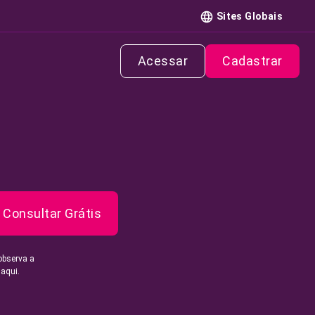
Sites Globais
Acessar
Cadastrar
Consultar Grátis
observa a
 aqui.