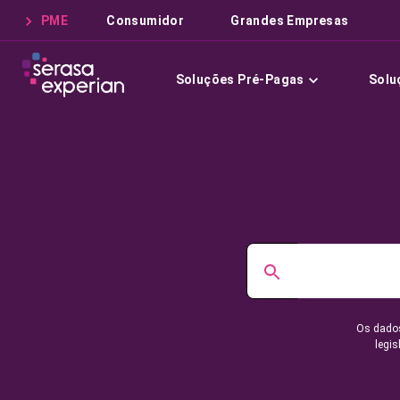
PME
Consumidor
Grandes Empresas
Soluções Pré-Pagas
Solu
Os dados
legis