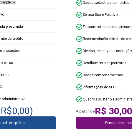
completos
Dados cadastrais completos
ivo
Serasa Score Positivo
nda presumida
Faturamento ou renda presum
ite de crédito
Recomendação e limite de créd
 e anotações
Dívidas, negativas e anotaçõe
rotestos
Detalhamento de protestos
ntais
Dados comportamentais
PC
Informações do SPC
e administrativo
Quadro societário e administr
(R$
0,00
)
R$
30,0
A partir de
sultar grátis
Personalizar con