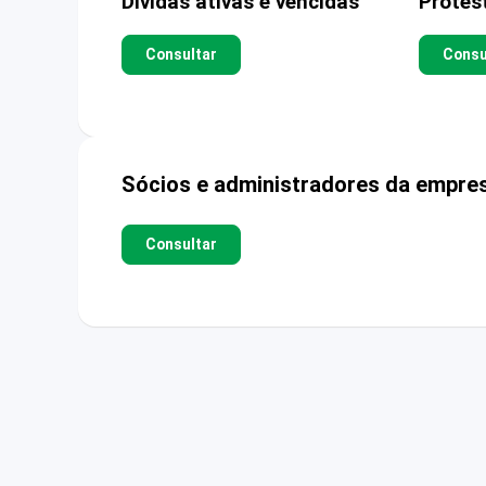
Dívidas ativas e vencidas
Protes
Consultar
Consu
Sócios e administradores da empre
Consultar