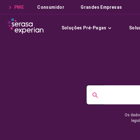
PME
Consumidor
Grandes Empresas
Soluções Pré-Pagas
Solu
Os dados
legis