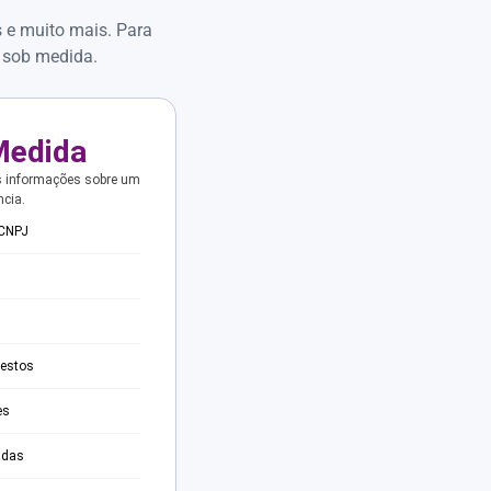
s e muito mais. Para
 sob medida.
Medida
s informações sobre um
ncia.
 CNPJ
testos
es
adas