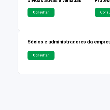
Dívidas ativas e vencidas
Protes
Consultar
Consu
Sócios e administradores da empre
Consultar