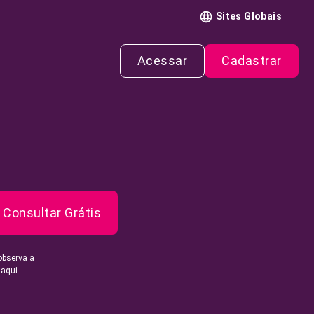
Sites Globais
Acessar
Cadastrar
Consultar Grátis
observa a
 aqui.