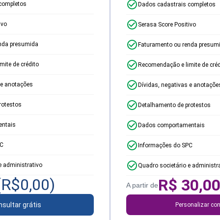
completos
Dados cadastrais completos
ivo
Serasa Score Positivo
nda presumida
Faturamento ou renda presum
ite de crédito
Recomendação e limite de créd
 e anotações
Dívidas, negativas e anotaçõe
rotestos
Detalhamento de protestos
ntais
Dados comportamentais
PC
Informações do SPC
e administrativo
Quadro societário e administr
(R$
0,00
)
R$
30,0
A partir de
sultar grátis
Personalizar con