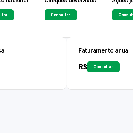
to nacional
Cheques devolvidos
Ações ju
ltar
Consultar
Consul
sa
Faturamento anual
R$
Consultar