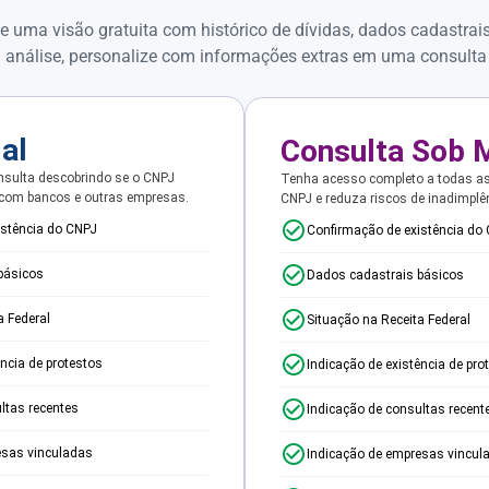
e uma visão gratuita com histórico de dívidas, dados cadastrai
 análise, personalize com informações extras em uma consulta
ial
Consulta Sob 
sulta descobrindo se o CNPJ
Tenha acesso completo a todas a
 com bancos e outras empresas.
CNPJ e reduza riscos de inadimplê
istência do CNPJ
Confirmação de existência do
básicos
Dados cadastrais básicos
a Federal
Situação na Receita Federal
ência de protestos
Indicação de existência de pro
ltas recentes
Indicação de consultas recent
esas vinculadas
Indicação de empresas vincul