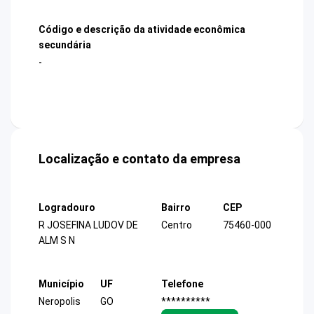
Código e descrição da atividade econômica
secundária
-
Localização e contato da empresa
Logradouro
Bairro
CEP
R JOSEFINA LUDOV DE
Centro
75460-000
ALM S N
Município
UF
Telefone
Neropolis
GO
**********