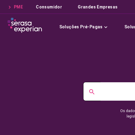
PME
Consumidor
Grandes Empresas
Soluções Pré-Pagas
Solu
Os dados
legis