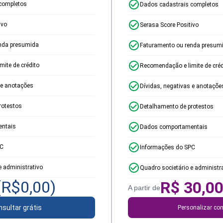
completos
Dados cadastrais completos
ivo
Serasa Score Positivo
nda presumida
Faturamento ou renda presum
ite de crédito
Recomendação e limite de créd
 e anotações
Dívidas, negativas e anotaçõe
rotestos
Detalhamento de protestos
ntais
Dados comportamentais
PC
Informações do SPC
e administrativo
Quadro societário e administr
(R$
0,00
)
R$
30,0
A partir de
sultar grátis
Personalizar con