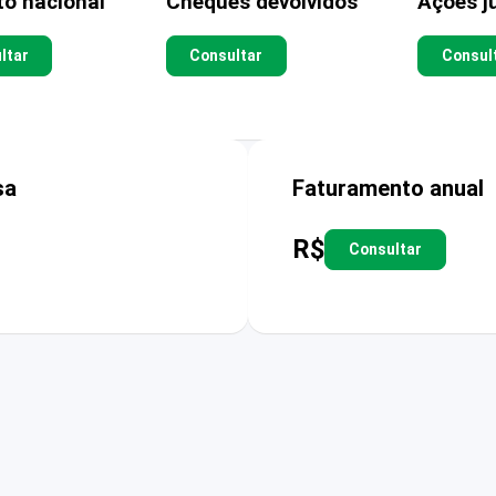
to nacional
Cheques devolvidos
Ações ju
ltar
Consultar
Consul
sa
Faturamento anual
R$
Consultar