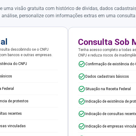
e uma visão gratuita com histórico de dívidas, dados cadastrai
 análise, personalize com informações extras em uma consulta
ial
Consulta Sob 
sulta descobrindo se o CNPJ
Tenha acesso completo a todas a
 com bancos e outras empresas.
CNPJ e reduza riscos de inadimplê
istência do CNPJ
Confirmação de existência do
básicos
Dados cadastrais básicos
a Federal
Situação na Receita Federal
ência de protestos
Indicação de existência de pro
ltas recentes
Indicação de consultas recent
esas vinculadas
Indicação de empresas vincul