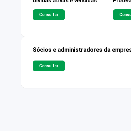
Dívidas ativas e vencidas
Protes
Consultar
Consu
Sócios e administradores da empre
Consultar