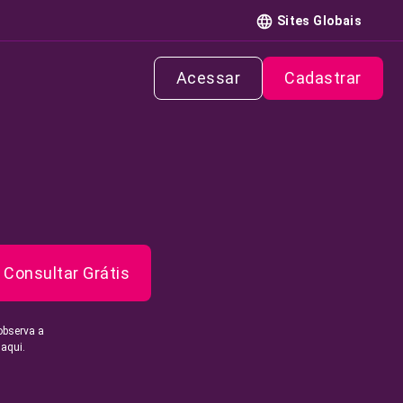
Sites Globais
Acessar
Cadastrar
Consultar Grátis
observa a
 aqui.