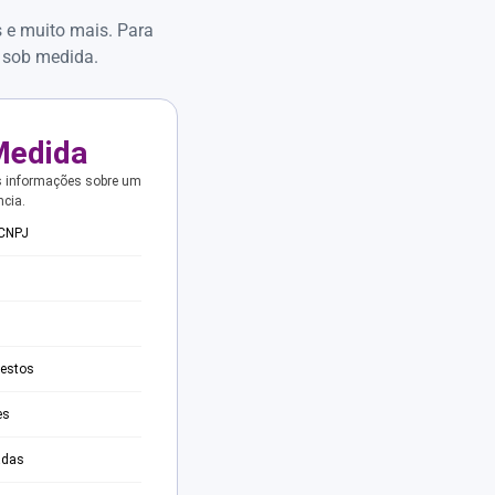
s e muito mais. Para
 sob medida.
Medida
s informações sobre um
ncia.
 CNPJ
testos
es
adas