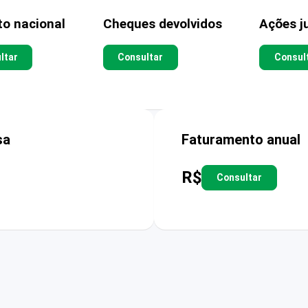
to nacional
Cheques devolvidos
Ações ju
ltar
Consultar
Consul
sa
Faturamento anual
R$
Consultar