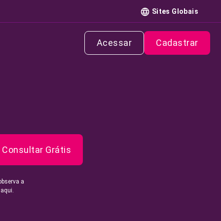
Sites Globais
Acessar
Cadastrar
Consultar Grátis
observa a
 aqui.