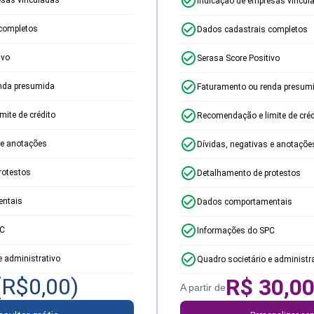
Indicação de empresas vincul
completos
Dados cadastrais completos
ivo
Serasa Score Positivo
nda presumida
Faturamento ou renda presum
ite de crédito
Recomendação e limite de créd
 e anotações
Dívidas, negativas e anotaçõe
rotestos
Detalhamento de protestos
ntais
Dados comportamentais
PC
Informações do SPC
e administrativo
Quadro societário e administr
(R$
0,00
)
R$
30,0
A partir de