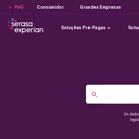
PME
Consumidor
Grandes Empresas
Soluções Pré-Pagas
Solu
Os dados
legis