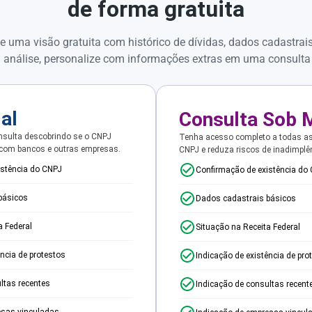
de forma gratuita
e uma visão gratuita com histórico de dívidas, dados cadastrai
 análise, personalize com informações extras em uma consulta
ial
Consulta Sob 
sulta descobrindo se o CNPJ
Tenha acesso completo a todas a
 com bancos e outras empresas.
CNPJ e reduza riscos de inadimplê
istência do CNPJ
Confirmação de existência do
básicos
Dados cadastrais básicos
a Federal
Situação na Receita Federal
ência de protestos
Indicação de existência de pro
ltas recentes
Indicação de consultas recent
esas vinculadas