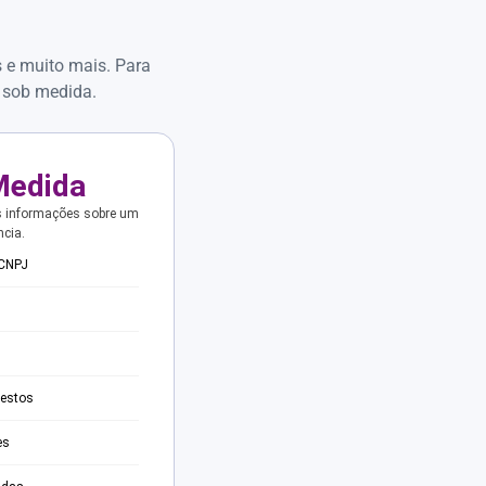
s e muito mais. Para
 sob medida.
Medida
s informações sobre um
ncia.
 CNPJ
testos
es