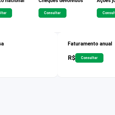
to nacional
Cheques devolvidos
Ações ju
ltar
Consultar
Consul
sa
Faturamento anual
R$
Consultar