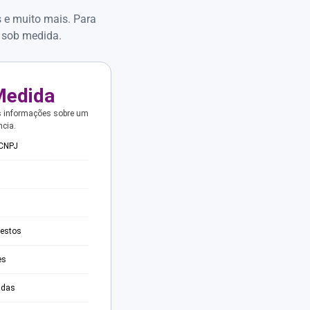
s e muito mais. Para
 sob medida.
Medida
s informações sobre um
ncia.
 CNPJ
testos
es
adas