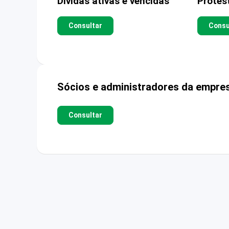
Dívidas ativas e vencidas
Protes
Consultar
Consu
Sócios e administradores da empre
Consultar