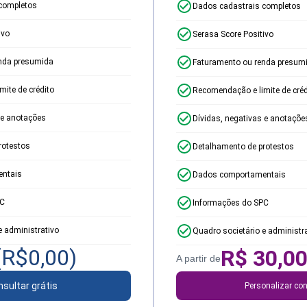
completos
Dados cadastrais completos
ivo
Serasa Score Positivo
nda presumida
Faturamento ou renda presum
ite de crédito
Recomendação e limite de créd
 e anotações
Dívidas, negativas e anotaçõe
rotestos
Detalhamento de protestos
ntais
Dados comportamentais
PC
Informações do SPC
e administrativo
Quadro societário e administr
(R$
0,00
)
R$
30,0
A partir de
sultar grátis
Personalizar con