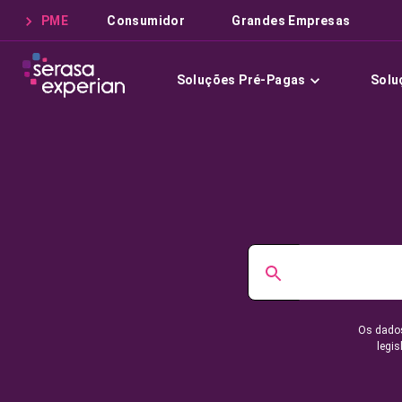
PME
Consumidor
Grandes Empresas
Soluções Pré-Pagas
Solu
Os dados
legis