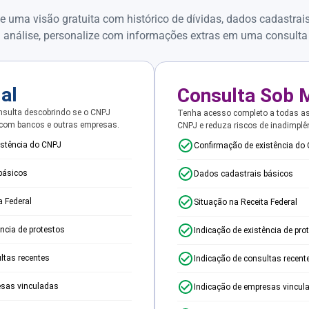
e uma visão gratuita com histórico de dívidas, dados cadastrai
 análise, personalize com informações extras em uma consulta
ial
Consulta Sob 
sulta descobrindo se o CNPJ
Tenha acesso completo a todas a
 com bancos e outras empresas.
CNPJ e reduza riscos de inadimplê
istência do CNPJ
Confirmação de existência do
básicos
Dados cadastrais básicos
a Federal
Situação na Receita Federal
ência de protestos
Indicação de existência de pro
ltas recentes
Indicação de consultas recent
esas vinculadas
Indicação de empresas vincul