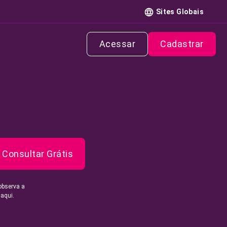
Sites Globais
Acessar
Cadastrar
Consultar Grátis
observa a
 aqui.