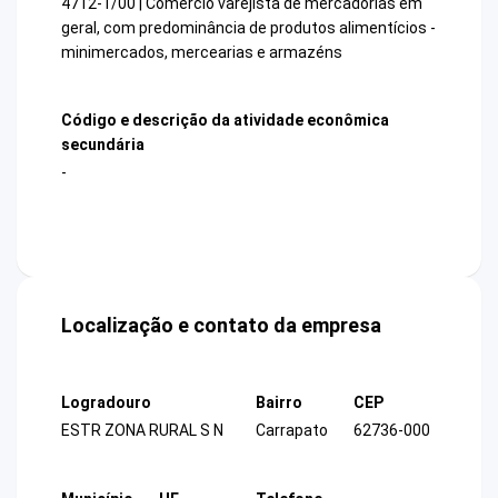
4712-1/00 | Comércio varejista de mercadorias em
geral, com predominância de produtos alimentícios -
minimercados, mercearias e armazéns
Código e descrição da atividade econômica
secundária
-
Localização e contato da empresa
Logradouro
Bairro
CEP
ESTR ZONA RURAL S N
Carrapato
62736-000