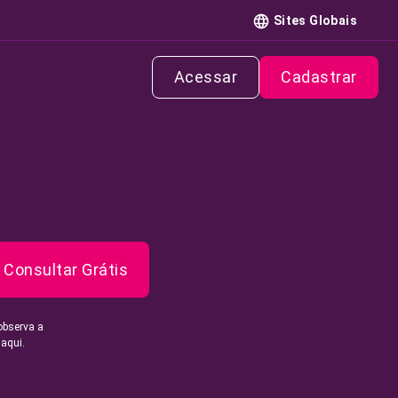
Sites Globais
Acessar
Cadastrar
Consultar Grátis
observa a
 aqui.