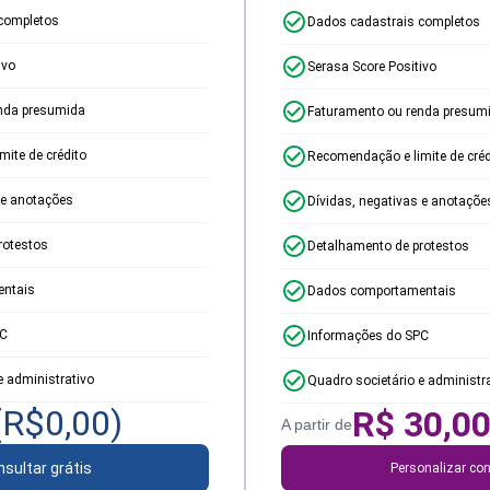
completos
Dados cadastrais completos
ivo
Serasa Score Positivo
nda presumida
Faturamento ou renda presum
ite de crédito
Recomendação e limite de créd
 e anotações
Dívidas, negativas e anotaçõe
rotestos
Detalhamento de protestos
ntais
Dados comportamentais
PC
Informações do SPC
e administrativo
Quadro societário e administr
(R$
0,00
)
R$
30,0
A partir de
sultar grátis
Personalizar con