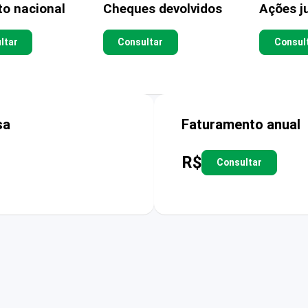
to nacional
Cheques devolvidos
Ações ju
ltar
Consultar
Consul
sa
Faturamento anual
R$
Consultar