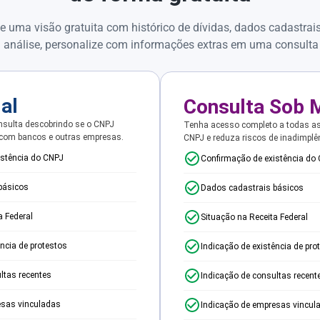
e uma visão gratuita com histórico de dívidas, dados cadastrai
 análise, personalize com informações extras em uma consulta
ial
Consulta Sob 
sulta descobrindo se o CNPJ
Tenha acesso completo a todas a
 com bancos e outras empresas.
CNPJ e reduza riscos de inadimplê
istência do CNPJ
Confirmação de existência do
básicos
Dados cadastrais básicos
a Federal
Situação na Receita Federal
ência de protestos
Indicação de existência de pro
ltas recentes
Indicação de consultas recent
esas vinculadas
Indicação de empresas vincul