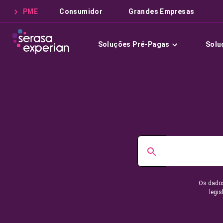
PME
Consumidor
Grandes Empresas
Soluções Pré-Pagas
Solu
Os dados
legis