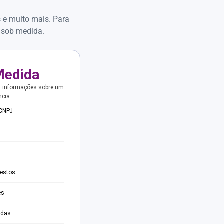
s e muito mais. Para
 sob medida.
Medida
s informações sobre um
ncia.
 CNPJ
testos
es
adas