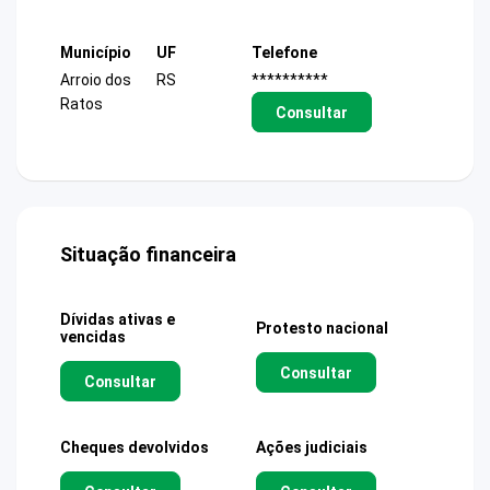
Município
UF
Telefone
Arroio dos
RS
**********
Ratos
Consultar
Situação financeira
Dívidas ativas e
Protesto nacional
vencidas
Consultar
Consultar
Cheques devolvidos
Ações judiciais