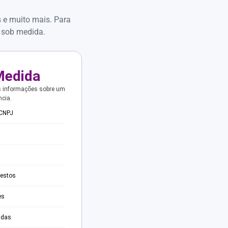
s e muito mais. Para
 sob medida.
Medida
s informações sobre um
ncia.
 CNPJ
testos
es
adas