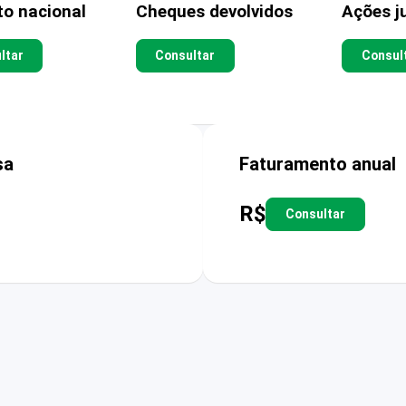
to nacional
Cheques devolvidos
Ações ju
ltar
Consultar
Consul
sa
Faturamento anual
R$
Consultar