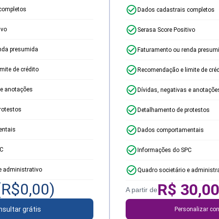
completos
Dados cadastrais completos
ivo
Serasa Score Positivo
nda presumida
Faturamento ou renda presum
ite de crédito
Recomendação e limite de créd
 e anotações
Dívidas, negativas e anotaçõe
rotestos
Detalhamento de protestos
ntais
Dados comportamentais
PC
Informações do SPC
e administrativo
Quadro societário e administr
(R$
0,00
)
R$
30,0
A partir de
sultar grátis
Personalizar con