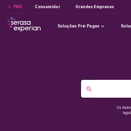
PME
Consumidor
Grandes Empresas
Soluções Pré-Pagas
Solu
Os dados
legis