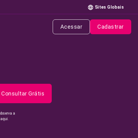
Sites Globais
Acessar
Cadastrar
Consultar Grátis
observa a
 aqui.