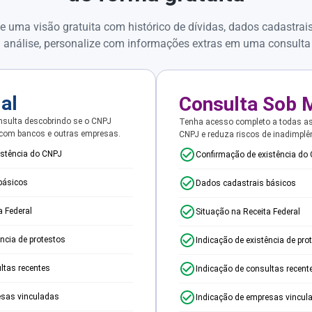
e uma visão gratuita com histórico de dívidas, dados cadastrai
 análise, personalize com informações extras em uma consulta
ial
Consulta Sob 
sulta descobrindo se o CNPJ
Tenha acesso completo a todas a
 com bancos e outras empresas.
CNPJ e reduza riscos de inadimplê
istência do CNPJ
Confirmação de existência do
básicos
Dados cadastrais básicos
a Federal
Situação na Receita Federal
ência de protestos
Indicação de existência de pro
ltas recentes
Indicação de consultas recent
esas vinculadas
Indicação de empresas vincul