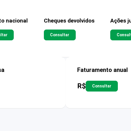
to nacional
Cheques devolvidos
Ações ju
ltar
Consultar
Consul
sa
Faturamento anual
R$
Consultar