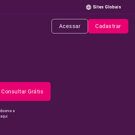
Sites Globais
Acessar
Cadastrar
Consultar Grátis
observa a
 aqui.