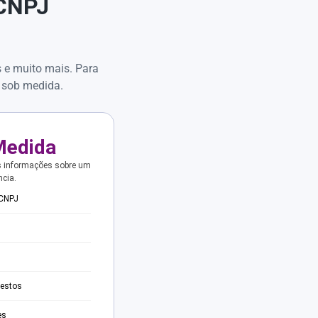
 CNPJ
s e muito mais. Para
 sob medida.
Medida
s informações sobre um
ncia.
 CNPJ
testos
es