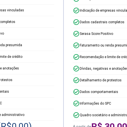
esas vinculadas
Indicação de empresas vincul
completos
Dados cadastrais completos
ivo
Serasa Score Positivo
nda presumida
Faturamento ou renda presum
ite de crédito
Recomendação e limite de créd
 e anotações
Dívidas, negativas e anotaçõe
rotestos
Detalhamento de protestos
ntais
Dados comportamentais
PC
Informações do SPC
e administrativo
Quadro societário e administr
(R$
0,00
)
R$
30,0
A partir de