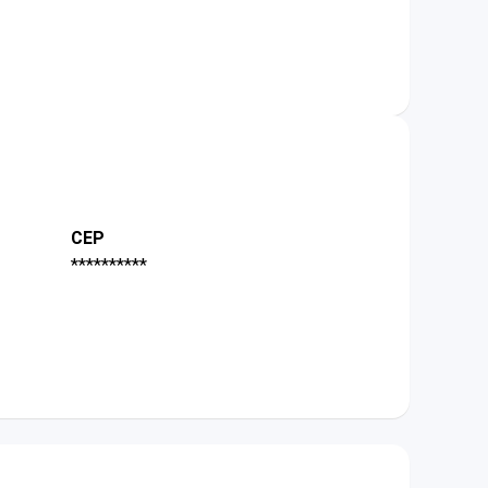
CEP
**********