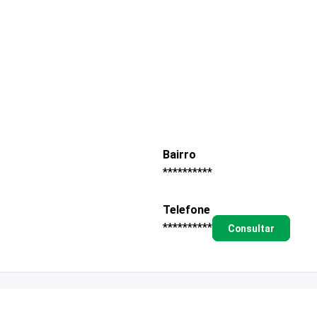
Bairro
**********
Telefone
**********
Consultar