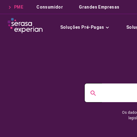
PME
Consumidor
Grandes Empresas
Soluções Pré-Pagas
Solu
Os dados
legis