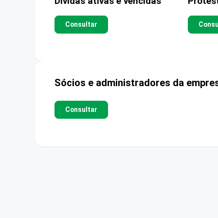
Dívidas ativas e vencidas
Protes
Consultar
Consu
Sócios e administradores da empre
Consultar