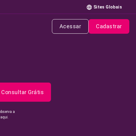
Sites Globais
Acessar
Cadastrar
Consultar Grátis
observa a
 aqui.