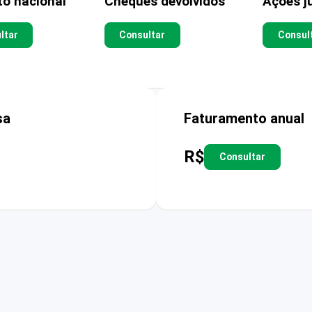
to nacional
Cheques devolvidos
Ações ju
ltar
Consultar
Consul
sa
Faturamento anual
R$
Consultar