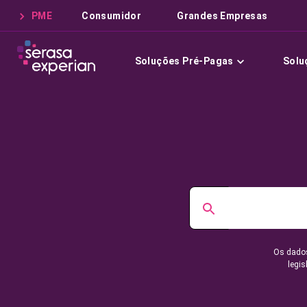
PME
Consumidor
Grandes Empresas
Soluções Pré-Pagas
Solu
Os dados
legis