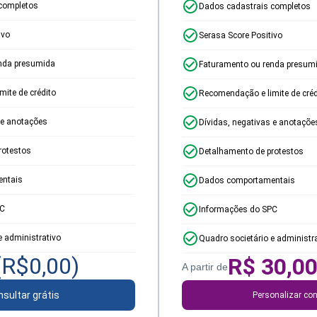
completos
Dados cadastrais completos
ivo
Serasa Score Positivo
nda presumida
Faturamento ou renda presum
ite de crédito
Recomendação e limite de créd
 e anotações
Dívidas, negativas e anotaçõe
rotestos
Detalhamento de protestos
ntais
Dados comportamentais
PC
Informações do SPC
e administrativo
Quadro societário e administr
(R$
0,00
)
R$
30,0
A partir de
sultar grátis
Personalizar con