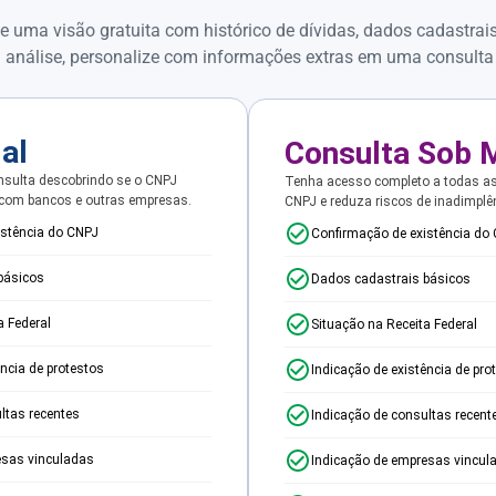
e uma visão gratuita com histórico de dívidas, dados cadastrai
 análise, personalize com informações extras em uma consulta
ial
Consulta Sob 
sulta descobrindo se o CNPJ
Tenha acesso completo a todas a
 com bancos e outras empresas.
CNPJ e reduza riscos de inadimplê
istência do CNPJ
Confirmação de existência do
básicos
Dados cadastrais básicos
a Federal
Situação na Receita Federal
ência de protestos
Indicação de existência de pro
ltas recentes
Indicação de consultas recent
esas vinculadas
Indicação de empresas vincul