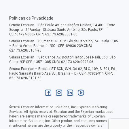
Políticas de Privacidade
Serasa Experian – São Paulo Av. das Nações Unidas, 14.401 - Torre
Sucupira - 24ºandar - Chácara Santo Antônio, São Paulo/SP -
CEP:04794-000 - CNPJ 62.173.620/0001-80
Serasa Experian – Blumenau Rua Dr. Léo de Carvalho, 74 – Sala 1105
– Bairro Velha, Blumenau/SC - CEP: 89036-239 CNPJ
62.173.620/0104-95
Serasa Experian – São Carlos Av. Doutor Heitor José Reali, 360, São
Carlos/SP CEP: 13571-385 CNPJ 62.173.620/0093-06
Serasa Experian – Brasília ST SCN, S/N, Qd 02, Bl C, 109, Sl 301, Ed.
Paulo Sarasate Bairro Asa Sul, Brasília – DF CEP: 70302-911 CNPJ
62.173.620/0131-68
©
2026
Experian Information Solutions, Inc. Experian Marketing
Services. All rights reserved. Experian and the Experian marks used
herein are service marks or registered trademarks of Experian
Information Solutions, Inc. Other product and company names
mentioned here in are the property of their respective owners.