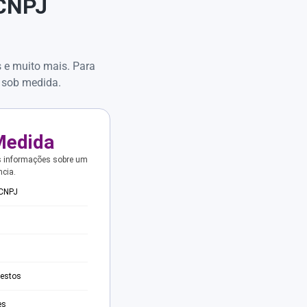
 CNPJ
s e muito mais. Para
 sob medida.
Medida
s informações sobre um
ncia.
 CNPJ
testos
es