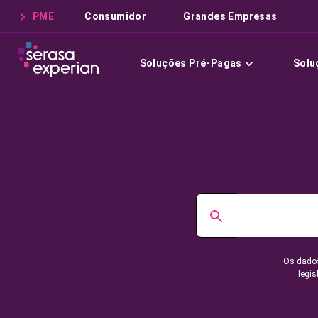
PME
Consumidor
Grandes Empresas
Soluções Pré-Pagas
Solu
Os dados
legis