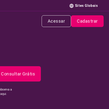
Sites Globais
Acessar
Cadastrar
Consultar Grátis
observa a
 aqui.