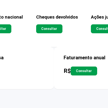
to nacional
Cheques devolvidos
Ações ju
ltar
Consultar
Consul
sa
Faturamento anual
R$
Consultar