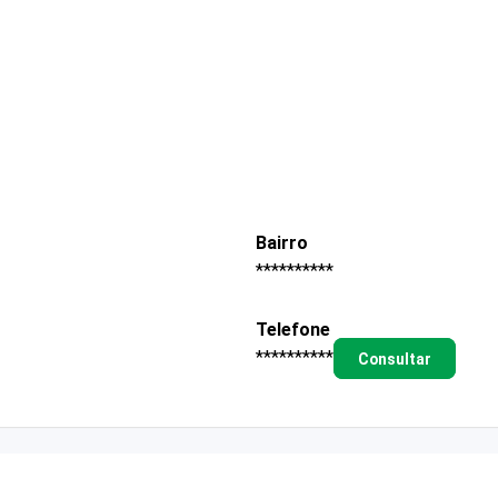
Bairro
**********
Telefone
**********
Consultar