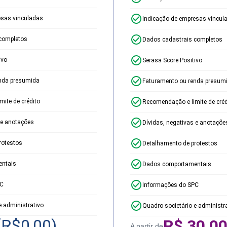
esas vinculadas
Indicação de empresas vincul
completos
Dados cadastrais completos
ivo
Serasa Score Positivo
nda presumida
Faturamento ou renda presum
ite de crédito
Recomendação e limite de créd
 e anotações
Dívidas, negativas e anotaçõe
rotestos
Detalhamento de protestos
ntais
Dados comportamentais
PC
Informações do SPC
e administrativo
Quadro societário e administr
(R$
0,00
)
R$
30,0
A partir de