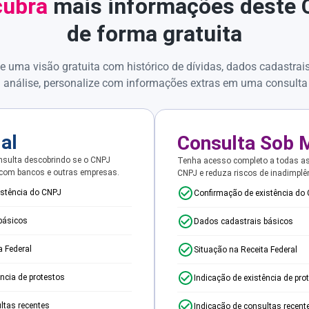
ubra
mais informações deste
de forma gratuita
e uma visão gratuita com histórico de dívidas, dados cadastrai
 análise, personalize com informações extras em uma consulta
ial
Consulta Sob 
sulta descobrindo se o CNPJ
Tenha acesso completo a todas a
 com bancos e outras empresas.
CNPJ e reduza riscos de inadimplê
istência do CNPJ
Confirmação de existência do
básicos
Dados cadastrais básicos
a Federal
Situação na Receita Federal
ência de protestos
Indicação de existência de pro
ltas recentes
Indicação de consultas recent