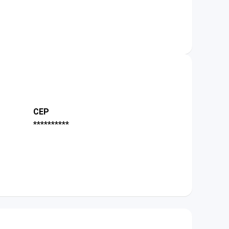
CEP
**********