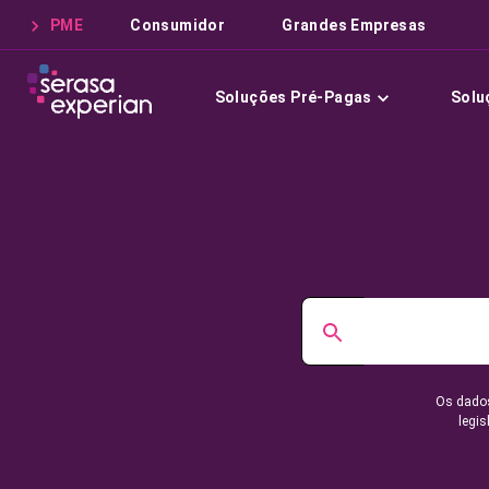
PME
Consumidor
Grandes Empresas
Soluções Pré-Pagas
Solu
Os dados
legis