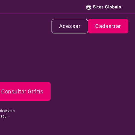
Sites Globais
Acessar
Cadastrar
Consultar Grátis
observa a
 aqui.