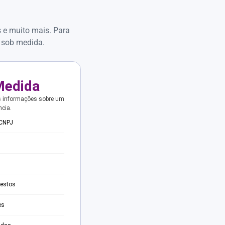
s e muito mais. Para
 sob medida.
Medida
s informações sobre um
ncia.
 CNPJ
testos
es