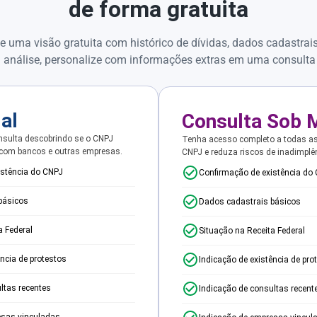
de forma gratuita
e uma visão gratuita com histórico de dívidas, dados cadastrai
 análise, personalize com informações extras em uma consulta
ial
Consulta Sob 
sulta descobrindo se o CNPJ
Tenha acesso completo a todas a
 com bancos e outras empresas.
CNPJ e reduza riscos de inadimplê
istência do CNPJ
Confirmação de existência do
básicos
Dados cadastrais básicos
a Federal
Situação na Receita Federal
ência de protestos
Indicação de existência de pro
ltas recentes
Indicação de consultas recent
esas vinculadas