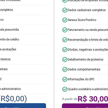
Indicação de empresas vincul
completos
Dados cadastrais completos
ivo
Serasa Score Positivo
nda presumida
Faturamento ou renda presum
ite de crédito
Recomendação e limite de créd
 e anotações
Dívidas, negativas e anotaçõe
rotestos
Detalhamento de protestos
ntais
Dados comportamentais
PC
Informações do SPC
e administrativo
Quadro societário e administr
(R$
0,00
)
R$
30,0
A partir de