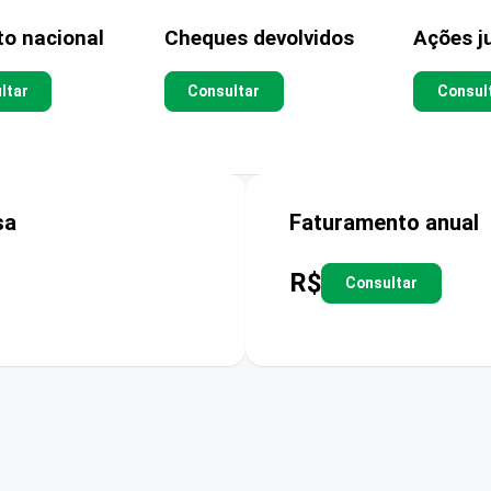
to nacional
Cheques devolvidos
Ações ju
ltar
Consultar
Consul
sa
Faturamento anual
R$
Consultar