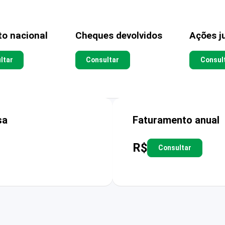
to nacional
Cheques devolvidos
Ações ju
ltar
Consultar
Consul
sa
Faturamento anual
R$
Consultar