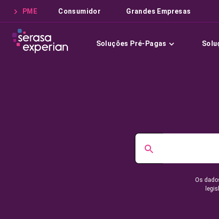
PME
Consumidor
Grandes Empresas
Soluções Pré-Pagas
Solu
Os dados
legis