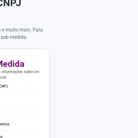
 CNPJ
s e muito mais. Para
 sob medida.
Medida
s informações sobre um
ncia.
 CNPJ
testos
es