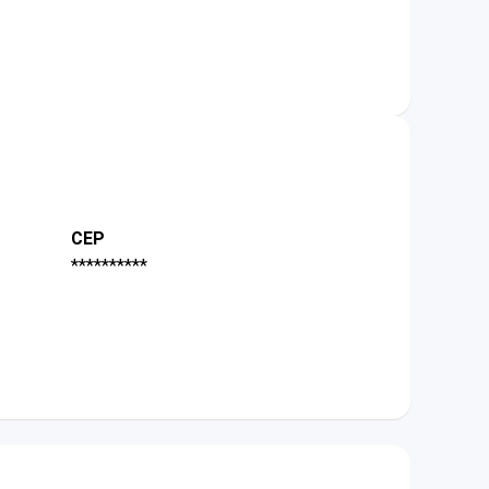
CEP
**********