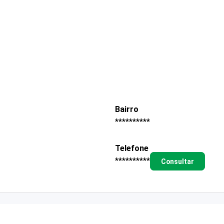
Bairro
**********
Telefone
**********
Consultar