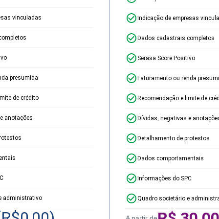
esas vinculadas
Indicação de empresas vincul
completos
Dados cadastrais completos
ivo
Serasa Score Positivo
nda presumida
Faturamento ou renda presum
ite de crédito
Recomendação e limite de créd
 e anotações
Dívidas, negativas e anotaçõe
rotestos
Detalhamento de protestos
ntais
Dados comportamentais
PC
Informações do SPC
e administrativo
Quadro societário e administr
(R$
0,00
)
R$
30,0
A partir de