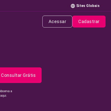
Sites Globais
Acessar
Cadastrar
Consultar Grátis
observa a
 aqui.